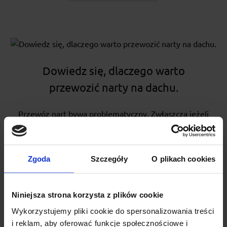
Dowiedz się, dlaczego warto
przewozić narty na dachu.
Przewóz nart bywa problematyczny. Zwłaszcza jeżeli
masz mały samochód, a wewnątrz podróżuje kilku
pasażerów. Miejsca w bagażniku nie zawsze
wystarczy,...
Zgoda
Szczegóły
O plikach cookies
Czytaj
Niniejsza strona korzysta z plików cookie
Wykorzystujemy pliki cookie do spersonalizowania treści
i reklam, aby oferować funkcje społecznościowe i