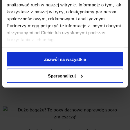
analizować ruch w naszej witrynie. Informacje o tym, jak
korzystasz z naszej witryny, udostępniamy partnerom
społecznościowym, reklamowym i analitycznym.
Bezpieczna jazda zimą. Wyposaż auto
Partnerzy mogą połączyć te informacje z innymi danymi
w łańcuchy.
otrzymanymi od Ciebie lub uzyskanymi podczas
korzystania z ich usług.
W Polsce jazda z łańcuchami śniegowymi obowiązkowa
jest tylko na szczególnie wymagających górskich
Zezwól na wszystkie
trasach. Jednak coraz więcej kierowców — narciarzy,...
Spersonalizuj
Czytaj