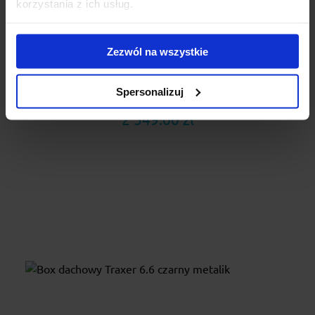
korzystania z ich usług.
Box dachowy Cruz Paddock elite 550 czarny
połysk
Zezwól na wszystkie
Boks dachowy CRUZ Paddock elite to nie tylko kolejny
dodatek do Twojego pojazdu – to przemyślana inwestycja
w...
Spersonalizuj
2 549.00 zł