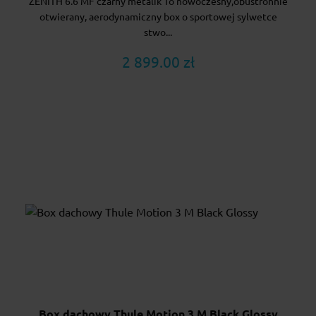
ZENITH 6.6 MF czarny metalik To nowoczesny,obustronnie
otwierany, aerodynamiczny box o sportowej sylwetce
stwo...
2 899.00 zł
Box dachowy Thule Motion 3 M Black Glossy