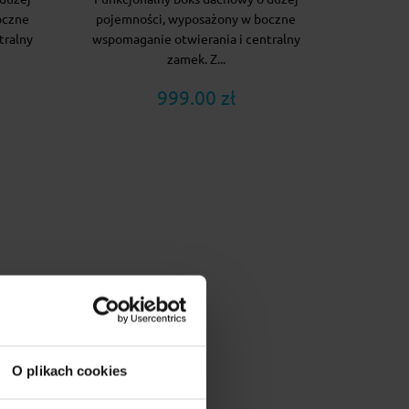
oczne
pojemności, wyposażony w boczne
tralny
wspomaganie otwierania i centralny
zamek. Z...
999.00 zł
O plikach cookies