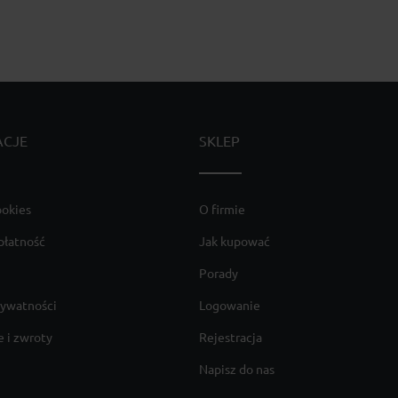
ACJE
SKLEP
ookies
O firmie
płatność
Jak kupować
Porady
rywatności
Logowanie
 i zwroty
Rejestracja
Napisz do nas