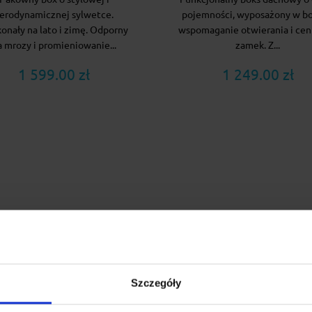
erodynamicznej sylwetce.
pojemności, wyposażony w b
onały na lato i zimę. Odporny
wspomaganie otwierania i cen
a mrozy i promieniowanie...
zamek. Z...
1 599.00 zł
1 249.00 zł
Szczegóły