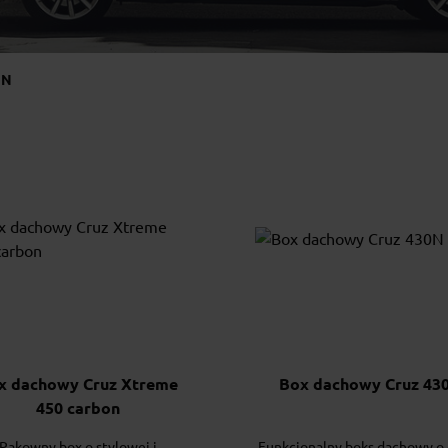
N
x dachowy Cruz Xtreme
Box dachowy Cruz 43
450 carbon
Pakowny box o stylowej i
Funkcjonalny boks dachowy o