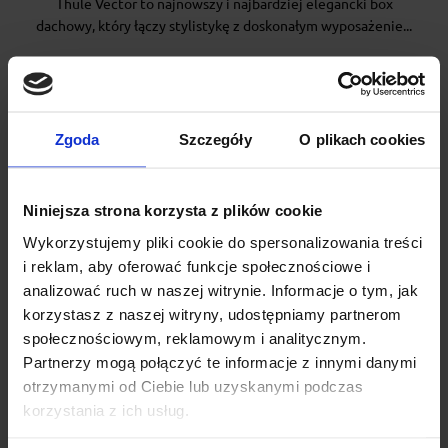
Thule Vector to najnowszy i najbardziej elegancki box
dachowy, który łączy stylistykę z doskonałym wyposażenie...
6 649.00 zł
Zgoda
Szczegóły
O plikach cookies
Niniejsza strona korzysta z plików cookie
Wykorzystujemy pliki cookie do spersonalizowania treści
i reklam, aby oferować funkcje społecznościowe i
analizować ruch w naszej witrynie. Informacje o tym, jak
korzystasz z naszej witryny, udostępniamy partnerom
społecznościowym, reklamowym i analitycznym.
Partnerzy mogą połączyć te informacje z innymi danymi
otrzymanymi od Ciebie lub uzyskanymi podczas
korzystania z ich usług.
Box dachowy Thule Motion 3 XXL Titan Glossy