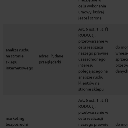
niezbędne w
celu wykonania
umowy, której
jesteś stroną
Art. 6 ust. 1 lit. f)
RODO, tj.
przetwarzanie w
celu realizacji
do mo
analiza ruchu
naszego prawnie
wniesi
na stronie
adres IP, dane
uzasadnionego
sprzec
sklepu
przeglądarki
interesu
przetw
internetowego
polegającego na
danyc
analizie ruchu
klientów na
stronie sklepu
Art. 6 ust. 1 lit. f)
RODO, tj.
przetwarzanie w
marketing
celu realizacji
bezpośredni
naszego prawnie
do mo