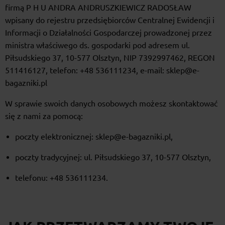
firmą P H U ANDRA ANDRUSZKIEWICZ RADOSŁAW
wpisany do rejestru przedsiębiorców Centralnej Ewidencji i
Informacji o Działalności Gospodarczej prowadzonej przez
ministra właściwego ds. gospodarki pod adresem ul.
Piłsudskiego 37, 10-577 Olsztyn, NIP 7392997462, REGON
511416127, telefon: +48 536111234, e-mail: sklep@e-
bagazniki.pl
W sprawie swoich danych osobowych możesz skontaktować
się z nami za pomocą:
poczty elektronicznej: sklep@e-bagazniki.pl,
poczty tradycyjnej: ul. Piłsudskiego 37, 10-577 Olsztyn,
telefonu: +48 536111234.