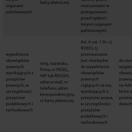
karty płatniczej
organami
roszczeniami w
państwowymi
postępowaniu
przed sądami i
innymi organami
państwowymi
Art. 6 ust. 1 lit. c)
RODO, tj.
wypełnienie
przetwarzanie
obowiązków
jest niezbędne
do mo
imię, nazwisko,
prawnych
do wypełnienia
wygaśn
firma, nr PESEL,
wynikających z
obowiązków
obowi
NIP lub REGON,
przepisów
prawnych
prawny
adres e-mail, nr
prawnych, w
ciążących na nas,
na Adm
telefonu, adres
szczególności
wynikających z
które 
korespondencyjny,
przepisów
przepisów prawa,
przetw
nr karty płatniczej
podatkowych i
w szczególności
danyc
rachunkowych
przepisów
podatkowych i
rachunkowych