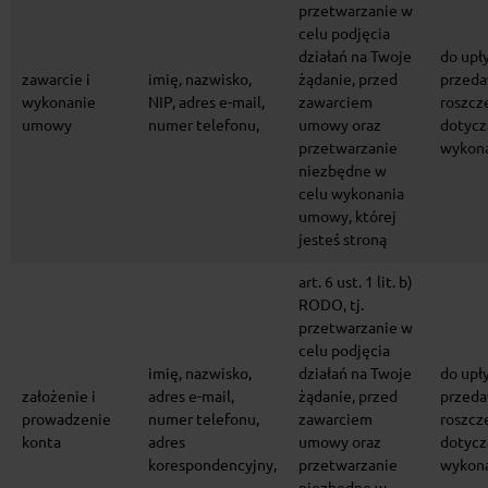
przetwarzanie w
celu podjęcia
działań na Twoje
do upł
zawarcie i
imię, nazwisko,
żądanie, przed
przeda
wykonanie
NIP, adres e-mail,
zawarciem
roszcz
umowy
numer telefonu,
umowy oraz
dotycz
przetwarzanie
wykon
niezbędne w
celu wykonania
umowy, której
jesteś stroną
art. 6 ust. 1 lit. b)
RODO, tj.
przetwarzanie w
celu podjęcia
imię, nazwisko,
działań na Twoje
do upł
założenie i
adres e-mail,
żądanie, przed
przeda
prowadzenie
numer telefonu,
zawarciem
roszcz
konta
adres
umowy oraz
dotycz
korespondencyjny,
przetwarzanie
wykon