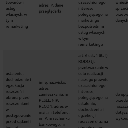
towarów i
uzasadnionego
wniesi
adres IP, dane
usług
interesu
sprzec
przeglądarki
własnych, w
polegającego na
przetw
tym
marketingu
danyc
remarketing
bezpośrednim
usług własnych,
w tym
remarketingu
art. 6 ust. 1 lit. f)
RODO tj.
przetwarzanie w
ustalenie,
celu realizacji
dochodzenie i
naszego prawnie
imię, nazwisko,
egzekucja
uzasadnionego
adres
roszczeń i
interesu,
zamieszkania, nr
do upł
obrona przed
polegającego na
PESEL, NIP,
przeda
roszczeniami
ustaleniu,
REGON, adres e-
roszcz
w
dochodzeniu i
mail, nr telefonu,
dotycz
postępowaniu
egzekucji
nr IP, nr rachunku
wykon
przed sądami i
roszczeń oraz na
bankowego, nr
innymi
obronie przed