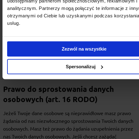
Danych Osobowych, o źródle tych danych, o
udostępniamy partnerom społecznościowym, reklamowym i
analitycznym. Partnerzy mogą połączyć te informacje z inn
zautomatyzowanym podejmowaniu decyzji, w tym o
otrzymanymi od Ciebie lub uzyskanymi podczas korzystania
profilowaniu oraz o zabezpieczeniach stosowanych
usług.
w związku z przekazaniem tych danych poza Unię
Europejską;
uzyskania kopii swoich danych osobowych.
Zezwól na wszystkie
Jeśli chcesz zażądać dostępu do swoich danych osobowych
Spersonalizuj
zgłoś swoje żądanie na adres: sklep@e-bagazniki.pl.
Prawo do sprostowania danych
osobowych (art. 16 RODO)
Jeżeli Twoje dane osobowe są nieprawidłowe masz prawo
żądania od nas niezwłocznego sprostowania Twoich danych
osobowych. Masz też prawo do żądania uzupełnienia przez
nas Twoich danych osobowych. Jeśli chcesz zażądać