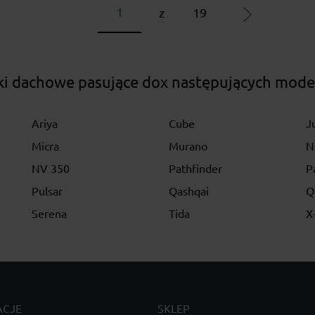
z
19
ki dachowe pasujące dox następujących mode
Ariya
Cube
J
Micra
Murano
N
NV 350
Pathfinder
P
Pulsar
Qashqai
Q
Serena
Tida
X-
ACJE
SKLEP