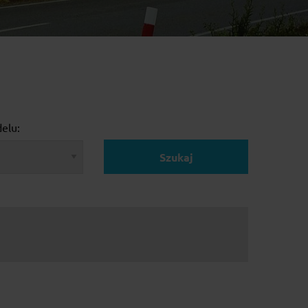
elu:
Szukaj