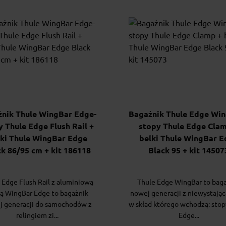
nik Thule WingBar Edge-
Bagażnik Thule Edge Win
y Thule Edge Flush Rail +
stopy Thule Edge Cla
lki Thule WingBar Edge
belki Thule WingBar E
k 86/95 cm + kit 186118
Black 95 + kit 14507
 Edge Flush Rail z aluminiową
Thule Edge WingBar to bag
ą WingBar Edge to bagażnik
nowej generacji z niewystając
j generacji do samochodów z
w skład którego wchodzą: stop
relingiem zi...
Edge...