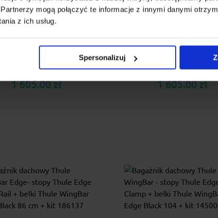
ack 104/95 + kit 145056
Black 104/95 + kit 145
Partnerzy mogą połączyć te informacje z innymi danymi otrzym
nia z ich usług.
e Edge WingBar to bagażnik
Thule Edge WingBar to bag
generacji z niewystającą belką
nowej generacji z niewystając
d którego wchodzą: stopy Thule
w skład którego wchodzą: stop
Spersonalizuj
Z
Edge...
Edge...
1 605.00 zł
1 605.00 zł