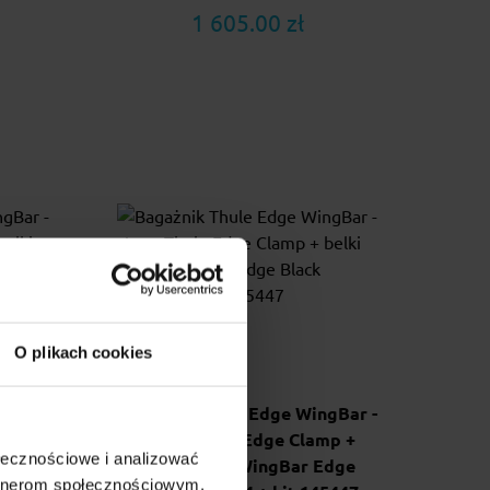
1 605.00 zł
O plikach cookies
gBar -
Bagażnik Thule Edge WingBar -
mp +
stopy Thule Edge Clamp +
ołecznościowe i analizować
dge
belki Thule WingBar Edge
artnerom społecznościowym,