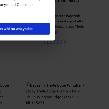
127
Black 113/104 + kit 145447
anymi od Ciebie lub
ażnik
Thule Edge WingBar to bagażnik
ą belką
nowej generacji z niewystającą belką
y Thule
w skład którego wchodzą: stopy Thule
ezwól na wszystkie
Edge...
1 605.00 zł