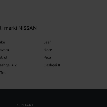
li marki NISSAN
uke
Leaf
avara
Note
atrol
Pixo
ashqai + 2
Qashqai II
Trail
KONTAKT