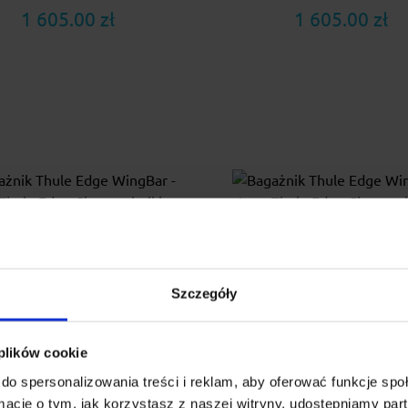
1 605.00 zł
1 605.00 zł
Szczegóły
nik Thule Edge WingBar -
Bagażnik Thule Edge Win
 plików cookie
py Thule Edge Clamp +
stopy Thule Edge Cla
do spersonalizowania treści i reklam, aby oferować funkcje sp
lki Thule WingBar Edge
belki Thule WingBar E
ormacje o tym, jak korzystasz z naszej witryny, udostępniamy p