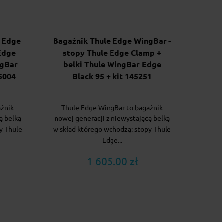
 Edge
Bagażnik Thule Edge WingBar -
Edge
stopy Thule Edge Clamp +
ngBar
belki Thule WingBar Edge
45004
Black 95 + kit 145251
ażnik
Thule Edge WingBar to bagażnik
ą belką
nowej generacji z niewystającą belką
y Thule
w skład którego wchodzą: stopy Thule
Edge...
1 605.00 zł