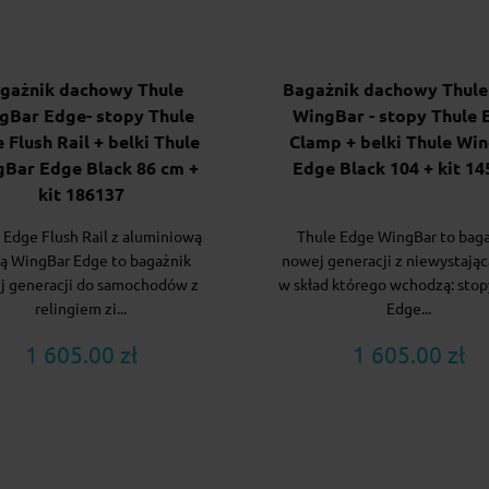
gażnik dachowy Thule
Bagażnik dachowy Thule
gBar Edge- stopy Thule
WingBar - stopy Thule 
 Flush Rail + belki Thule
Clamp + belki Thule Wi
Bar Edge Black 86 cm +
Edge Black 104 + kit 1
kit 186137
 Edge Flush Rail z aluminiową
Thule Edge WingBar to bag
ą WingBar Edge to bagażnik
nowej generacji z niewystając
j generacji do samochodów z
w skład którego wchodzą: stop
relingiem zi...
Edge...
1 605.00 zł
1 605.00 zł