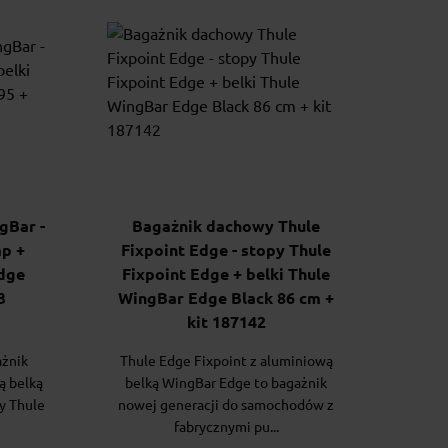
gBar -
Bagażnik dachowy Thule
mp +
Fixpoint Edge - stopy Thule
dge
Fixpoint Edge + belki Thule
3
WingBar Edge Black 86 cm +
kit 187142
ażnik
Thule Edge Fixpoint z aluminiową
ą belką
belką WingBar Edge to bagażnik
y Thule
nowej generacji do samochodów z
fabrycznymi pu...