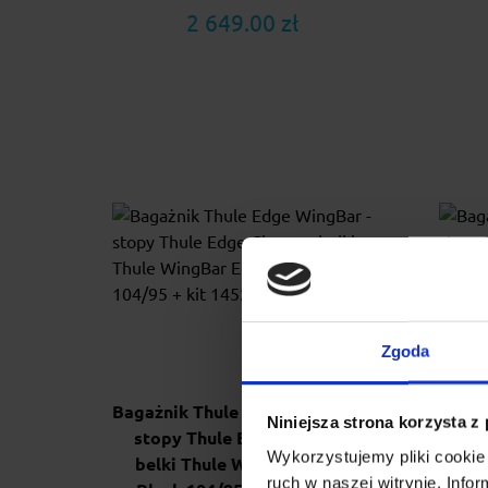
2 649.00 zł
Zgoda
Bagażnik Thule Edge WingBar -
Bagaż
Niniejsza strona korzysta z
stopy Thule Edge Clamp +
sto
Wykorzystujemy pliki cookie 
belki Thule WingBar Edge
be
ruch w naszej witrynie. Inf