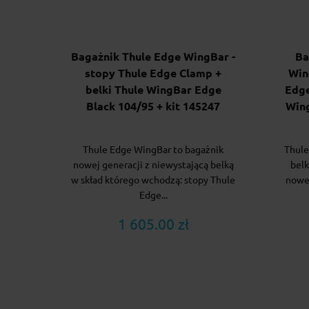
Bagażnik Thule Edge WingBar -
Ba
stopy Thule Edge Clamp +
Win
belki Thule WingBar Edge
Edge
Black 104/95 + kit 145247
Wing
Thule Edge WingBar to bagażnik
Thule
nowej generacji z niewystającą belką
belk
w skład którego wchodzą: stopy Thule
nowe
Edge...
1 605.00 zł