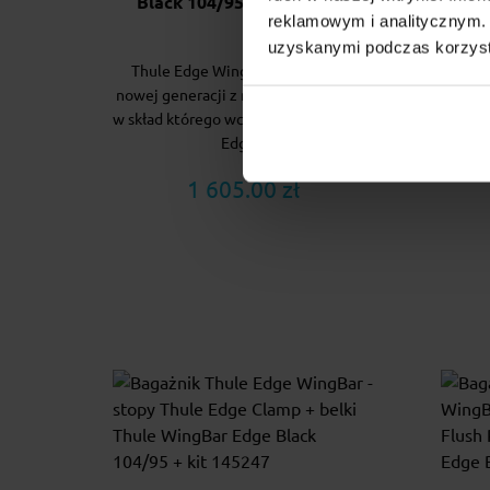
Black 104/95 + kit 145292
Bl
reklamowym i analitycznym. 
uzyskanymi podczas korzysta
Thule Edge WingBar to bagażnik
Thul
nowej generacji z niewystającą belką
nowej 
w skład którego wchodzą: stopy Thule
w skła
Edge...
1 605.00 zł