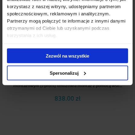
korzystasz z naszej witryny, udostępniamy partnerom
społecznościowym, reklamowym i analitycznym.
Partnerzy mogą połączyć te informacje z innymi danymi
otrzymanymi od Ciebie lub uzyskanymi podczas
korzystania z ich usług.
Zezwól na wszystkie
Cruz Alu Cargo AF 2x148 + Kity Cruz 934-305
Spersonalizuj
Cruz Alu - Solidny mocny bagażnik bazowy. Belka z rowkiem
montażowym (t-profil) umożliwia montaż z pomocą wsu...
838.00 zł