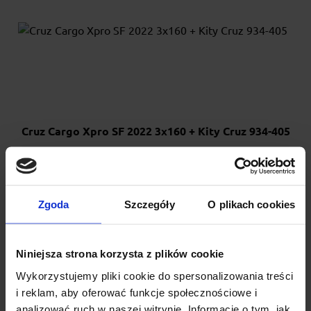
Cruz Cargo Xpro SF 2022 3x160 + Kity Cruz 934-405
Cruz Cargo Xpro SF 2022 to wzmocniony bagażnik ze
stalowymi, owalnymi i aerodynamicznymi belkami. Posiada
trw...
Zgoda
Szczegóły
O plikach cookies
848.00 zł
Niniejsza strona korzysta z plików cookie
Wykorzystujemy pliki cookie do spersonalizowania treści
i reklam, aby oferować funkcje społecznościowe i
analizować ruch w naszej witrynie. Informacje o tym, jak