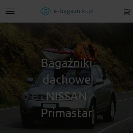
Bagażniki
dachowe
NISSAN
Primastar