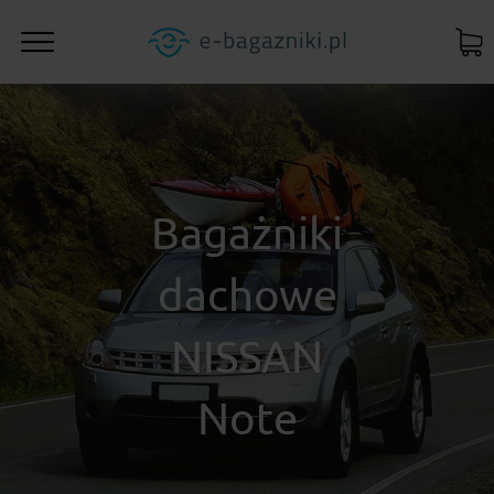
Bagażniki
dachowe
NISSAN
Note