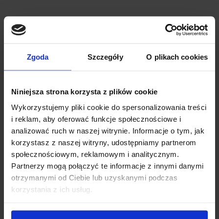
Zgoda
Szczegóły
O plikach cookies
Niniejsza strona korzysta z plików cookie
Wykorzystujemy pliki cookie do spersonalizowania treści
i reklam, aby oferować funkcje społecznościowe i
analizować ruch w naszej witrynie. Informacje o tym, jak
korzystasz z naszej witryny, udostępniamy partnerom
społecznościowym, reklamowym i analitycznym.
Bagażnik dachowy Cruz Airo Dark T118 + kity Cruz
Partnerzy mogą połączyć te informacje z innymi danymi
935-735
otrzymanymi od Ciebie lub uzyskanymi podczas
korzystania z ich usług.
Cruz Airo Dark to bagażnik dachowy z aerodynamiczną, czarną
belką aluminiową zaprojektowany tak, aby zapewnić...