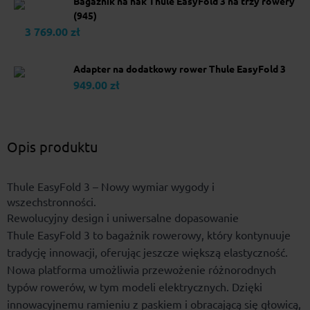
Bagażnik na hak Thule EasyFold 3 na trzy rowery
(945)
3 769.00 zł
Adapter na dodatkowy rower Thule EasyFold 3
949.00 zł
Opis produktu
Thule EasyFold 3 – Nowy wymiar wygody i
wszechstronności.
Rewolucyjny design i uniwersalne dopasowanie
Thule EasyFold 3 to bagażnik rowerowy, który kontynuuje
tradycję innowacji, oferując jeszcze większą elastyczność.
Nowa platforma umożliwia przewożenie różnorodnych
typów rowerów, w tym modeli elektrycznych. Dzięki
innowacyjnemu ramieniu z paskiem i obracającą się głowicą,