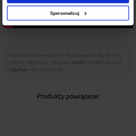
Spersonalizuj
Podmiot odpowiedzialny: Thule Sweden AB, Box 69,
335 73 Hillerstorp , Sweden.
Email
: info@thule.com.
Telefon
: +46-370-25500.
Produkty powiązane: