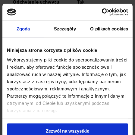
Odchylanie uchwytu
Tak
Rampa załadunkowa
Opcja
Zgoda
Szczegóły
O plikach cookies
Wtyczka typ
13 pin
ID produktu
19830-23953
Niniejsza strona korzysta z plików cookie
SKU
945100
Wykorzystujemy pliki cookie do spersonalizowania treści
i reklam, aby oferować funkcje społecznościowe i
analizować ruch w naszej witrynie. Informacje o tym, jak
korzystasz z naszej witryny, udostępniamy partnerom
Video
społecznościowym, reklamowym i analitycznym.
Partnerzy mogą połączyć te informacje z innymi danymi
otrzymanymi od Ciebie lub uzyskanymi podczas
korzystania z ich usług.
Zezwól na wszystkie