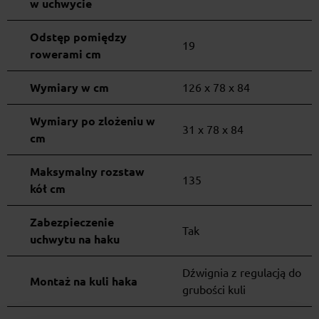
w uchwycie
Odstęp pomiędzy
19
rowerami cm
Wymiary w cm
126 x 78 x 84
Wymiary po zlożeniu w
31 x 78 x 84
cm
Maksymalny rozstaw
135
kół cm
Zabezpieczenie
Tak
uchwytu na haku
Dźwignia z regulacją do
Montaż na kuli haka
grubości kuli