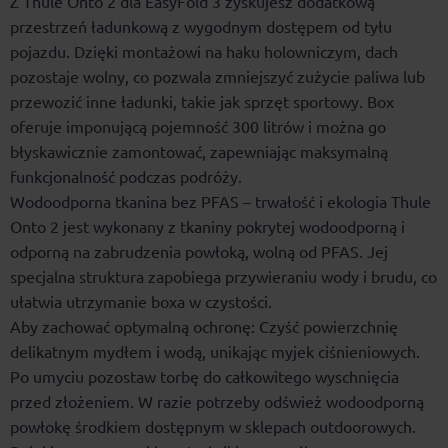
Z Thule Onto 2 dla EasyFold 3 zyskujesz dodatkową
przestrzeń ładunkową z wygodnym dostępem od tyłu
pojazdu. Dzięki montażowi na haku holowniczym, dach
pozostaje wolny, co pozwala zmniejszyć zużycie paliwa lub
przewozić inne ładunki, takie jak sprzęt sportowy. Box
oferuje imponującą pojemność 300 litrów i można go
błyskawicznie zamontować, zapewniając maksymalną
funkcjonalność podczas podróży.
Wodoodporna tkanina bez PFAS – trwałość i ekologia Thule
Onto 2 jest wykonany z tkaniny pokrytej wodoodporną i
odporną na zabrudzenia powłoką, wolną od PFAS. Jej
specjalna struktura zapobiega przywieraniu wody i brudu, co
ułatwia utrzymanie boxa w czystości.
Aby zachować optymalną ochronę: Czyść powierzchnię
delikatnym mydłem i wodą, unikając myjek ciśnieniowych.
Po umyciu pozostaw torbę do całkowitego wyschnięcia
przed złożeniem. W razie potrzeby odśwież wodoodporną
powłokę środkiem dostępnym w sklepach outdoorowych.