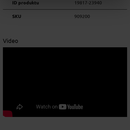
ID produktu
19817-23940
SKU
909200
Video