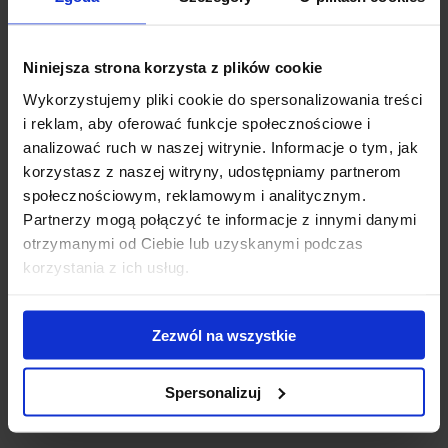
konstrukcja pozwala na wygodne przechowywanie, gdy box
nie jest używany.
Maksymalne wykorzystanie przestrzeni
– Możliwość
Niniejsza strona korzysta z plików cookie
optymalizacji pakowania dzięki zestawowi plecaków Thule
Wykorzystujemy pliki cookie do spersonalizowania treści
GoPack.
i reklam, aby oferować funkcje społecznościowe i
Odporność na trudne warunki pogodowe
– Wewnętrzna
analizować ruch w naszej witrynie. Informacje o tym, jak
warstwa z PVC zwiększa odporność na deszcz, śnieg i
korzystasz z naszej witryny, udostępniamy partnerom
zabrudzenia.
społecznościowym, reklamowym i analitycznym.
Bezpieczne przechowywanie sprzętu
– Zamykane na klucz
Partnerzy mogą połączyć te informacje z innymi danymi
klamry chronią przewożone przedmioty.
otrzymanymi od Ciebie lub uzyskanymi podczas
Łatwy dostęp do wnętrza
– Przedni panel częściowo
korzystania z ich usług.
otwierany, co ułatwia dostęp do przechowywanego sprzętu.
Thule Onto 2 to idealne rozwiązanie dla osób szukających
praktycznego, bezpiecznego i łatwego w obsłudze boxa
Zezwól na wszystkie
bagażowego na długie podróże i aktywne wypady.
Spersonalizuj
Specyfikacja