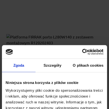
Zgoda
Szczegóły
O plikach cookies
Platforma FIRRAK porto L280W140 z zestawem
montażowym R120202403
Niniejsza strona korzysta z plików cookie
Wykorzystujemy pliki cookie do spersonalizowania treści
Platforma dachowa Firrak wykonana ze stali ocynkowanej do
pojazdów użytkowych. Stalowe bagażniki dachowe FIRR...
i reklam, aby oferować funkcje społecznościowe i
analizować ruch w naszej witrynie. Informacje o tym, jak
1 859.00 zł
korzystasz z naszej witryny, udostępniamy partnerom