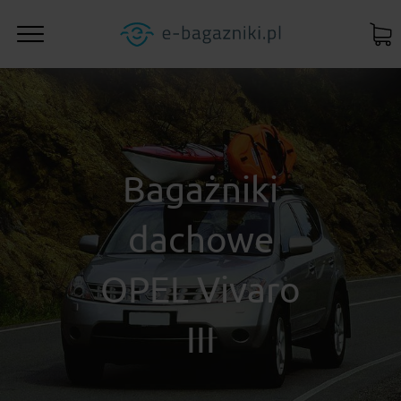
Bagażniki
dachowe
OPEL Vivaro
III