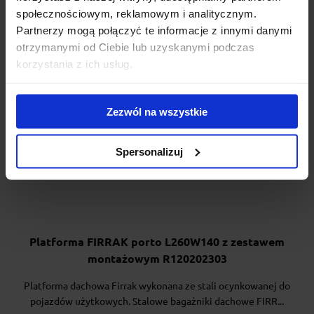
społecznościowym, reklamowym i analitycznym.
Partnerzy mogą połączyć te informacje z innymi danymi
otrzymanymi od Ciebie lub uzyskanymi podczas
korzystania z ich usług.
Zezwól na wszystkie
Spersonalizuj
Platforma FIRRAK porto L260W140 z zestawem
montażowym R120202303
Platforma dachowa Firrak wykonana ze stali ocynkowanej do
pojazdów użytkowych. Stalowe bagażniki dachowe FIRR...