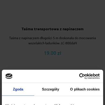
Taśma transportowa z napinaczem
Taśma z napinaczem długości 5 m doskonała do mocowania
wszelakich ładunków. LC-800daN
19.00 zł
Zgoda
Szczegóły
O plikach cookies