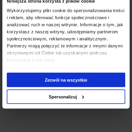
Niniejsza strona korzysta z plików cookie
Wykorzystujemy pliki cookie do spersonalizowania treści
i reklam, aby oferować funkcje społecznościowe i
analizować ruch w naszej witrynie. Informacje o tym, jak
korzystasz z naszej witryny, udostępniamy partnerom
społecznościowym, reklamowym i analitycznym.
Składany ogranicznik ładunku do belek Cruz Alu
Partnerzy mogą połączyć te informacje z innymi danymi
Cargo -wysokość 25 cm
otrzymanymi od Ciebie lub uzyskanymi podczas
Składane ogranicznik ładunku do belek Cruz Alu Cargo
korzystania z ich usług.
Wysokość ogranicznika 25 cm. 4 sztuki w zestawie.
290.00 zł
Zezwól na wszystkie
Spersonalizuj