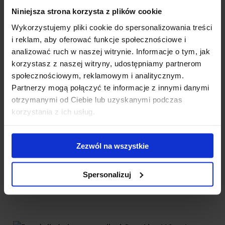
Niniejsza strona korzysta z plików cookie
Wykorzystujemy pliki cookie do spersonalizowania treści
i reklam, aby oferować funkcje społecznościowe i
analizować ruch w naszej witrynie. Informacje o tym, jak
korzystasz z naszej witryny, udostępniamy partnerom
Bagażnik dachowy Thule SmartRack XT 135 alu
społecznościowym, reklamowym i analitycznym.
Partnerzy mogą połączyć te informacje z innymi danymi
Uniwersalny bagażnik z aluminiową belką do relingów
otrzymanymi od Ciebie lub uzyskanymi podczas
dachowych. Kompletny zestaw złożony z 4 stóp i 2 belek. G...
korzystania z ich usług.
889.00 zł
Zezwól na wszystkie
Spersonalizuj