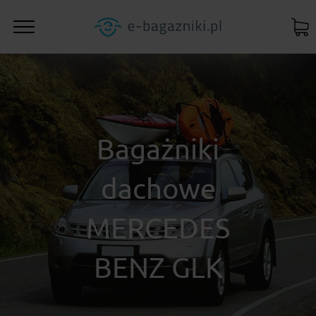
Bagażniki
dachowe
MERCEDES
BENZ GLK