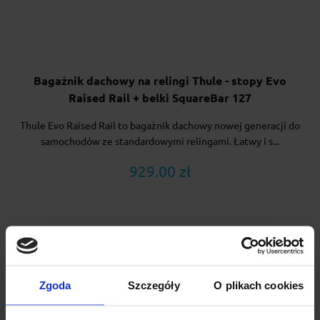
Bagażnik dachowy na relingi Thule - stopy Evo
Raised Rail + belki SquareBar 127
Thule Evo Raised Rail to bagażnik dachowy nowej generacji do
samochodów ze standardowymi relingami. Łatwy i s...
929.00 zł
Zgoda
Szczegóły
O plikach cookies