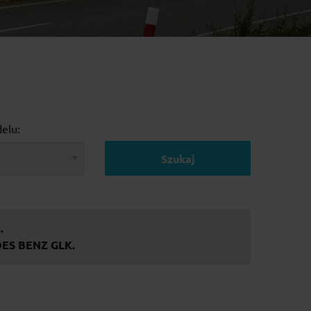
elu:
Szukaj
.
DES BENZ GLK.