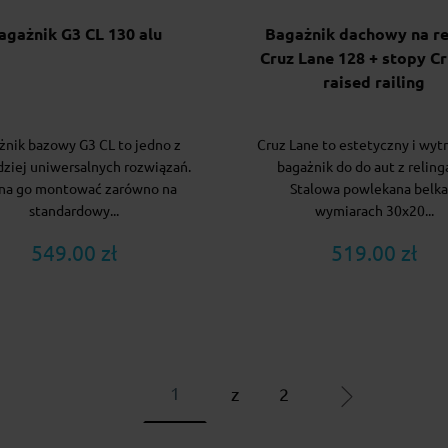
agażnik G3 CL 130 alu
Bagażnik dachowy na re
Cruz Lane 128 + stopy Cr
raised railing
żnik bazowy G3 CL to jedno z
Cruz Lane to estetyczny i wyt
dziej uniwersalnych rozwiązań.
bagażnik do do aut z reling
na go montować zarówno na
Stalowa powlekana belka
standardowy...
wymiarach 30x20...
549.00 zł
519.00 zł
z
2