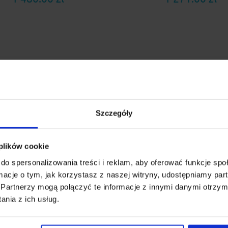
Szczegóły
 plików cookie
do spersonalizowania treści i reklam, aby oferować funkcje sp
ormacje o tym, jak korzystasz z naszej witryny, udostępniamy p
gażnik dachowy Thule
Bagażnik dachowy na re
Partnerzy mogą połączyć te informacje z innymi danymi otrzym
martRack XT 135 alu
Cruz Airo 128 + stopy Cr
nia z ich usług.
raised railing