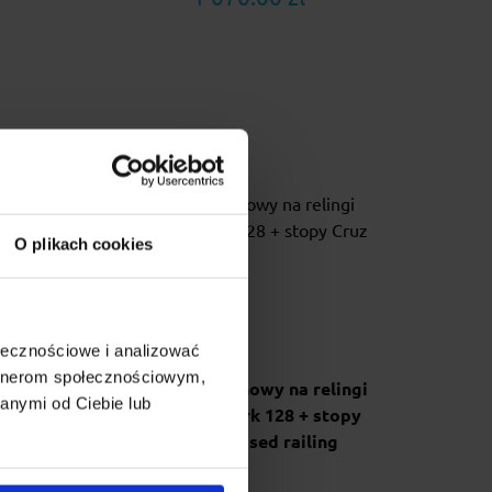
O plikach cookies
ołecznościowe i analizować
artnerom społecznościowym,
lingi
Bagażnik dachowy na relingi
anymi od Ciebie lub
uz fix
Cruz Airo Dark 128 + stopy
Cruz fix raised railing