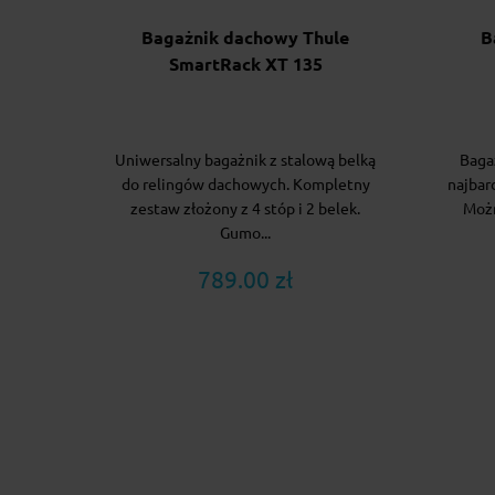
Bagażnik dachowy Thule
B
SmartRack XT 135
Uniwersalny bagażnik z stalową belką
Baga
do relingów dachowych. Kompletny
najbar
zestaw złożony z 4 stóp i 2 belek.
Moż
Gumo...
789.00 zł