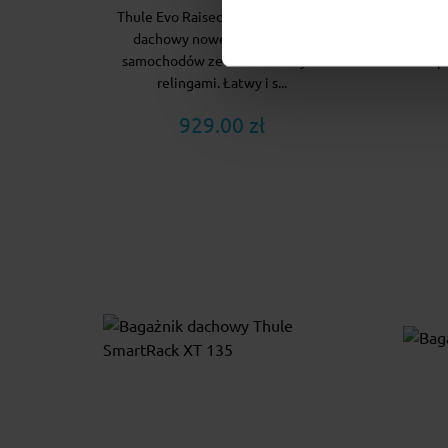
Thule Evo Raised Rail to bagażnik
Uniwe
dachowy nowej generacji do
bel
samochodów ze standardowymi
Komple
relingami. Łatwy i s...
929.00 zł