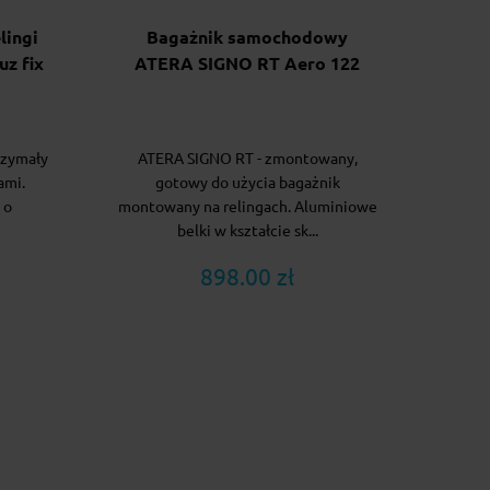
lingi
Bagażnik samochodowy
uz fix
ATERA SIGNO RT Aero 122
rzymały
ATERA SIGNO RT - zmontowany,
ami.
gotowy do użycia bagażnik
 o
montowany na relingach. Aluminiowe
belki w kształcie sk...
898.00 zł