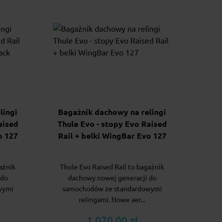
lingi
Bagażnik dachowy na relingi
aised
Thule Evo - stopy Evo Raised
o 127
Rail + belki WingBar Evo 127
ażnik
Thule Evo Raised Rail to bagażnik
 do
dachowy nowej generacji do
wymi
samochodów ze standardowymi
relingami. Nowe aer...
1 070.00 zł