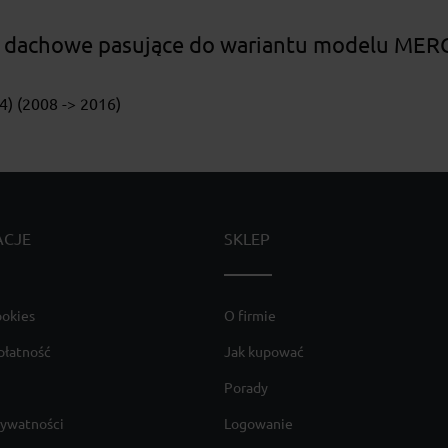
ki dachowe pasujące do wariantu modelu ME
) (2008 -> 2016)
ACJE
SKLEP
ookies
O firmie
płatność
Jak kupować
Porady
rywatności
Logowanie