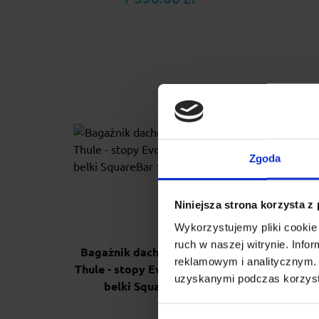
Zgoda
Niniejsza strona korzysta z
Wykorzystujemy pliki cookie 
ruch w naszej witrynie. Inf
Bagażnik dachowy na relingi
Ba
reklamowym i analitycznym. 
Thule - stopy Evo Raised Rail +
S
uzyskanymi podczas korzysta
belki SquareBar 127