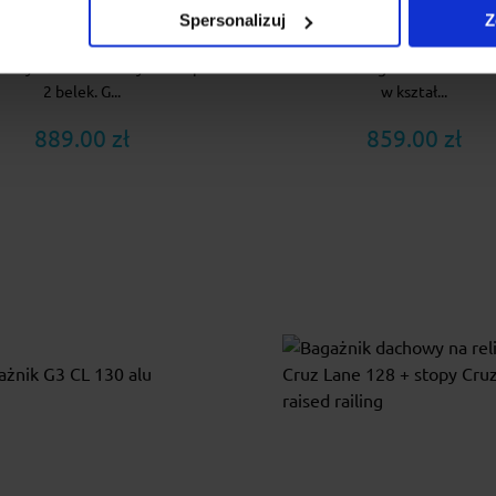
rsalny bagażnik z aluminiową
Cruz Airo to aerodynamicz
Spersonalizuj
Z
ką do relingów dachowych.
estetyczny i wytrzymały baga
tny zestaw złożony z 4 stóp i
do aut z relingami. Aluminiow
2 belek. G...
w kształ...
889.00 zł
859.00 zł