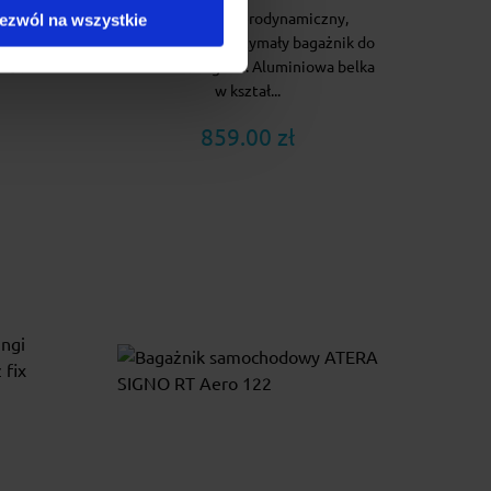
ny,
Cruz Airo to aerodynamiczny,
ezwól na wszystkie
żnik do
estetyczny i wytrzymały bagażnik do
a belka
do aut z relingami. Aluminiowa belka
w kształ...
859.00 zł