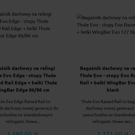
żnik dachowy na relingi
Bagażnik dachowy na re
e Evo Edge - stopy Thule
Thule Evo - stopy Evo R
d Rail Edge + belki Thule
Rail + belki WingBar Ev
ingBar Edge 86/86 cm
black
ule Evo Edge Raised Rail to
Thule Evo Raised Rail to bag
ik dachowy nowej generacji do
dachowy nowej generacji
ochodów ze standardowymi
samochodów ze standardo
relingami. Nowa...
relingami. Nowe aer...
1 480.00 zł
1 271.00 zł