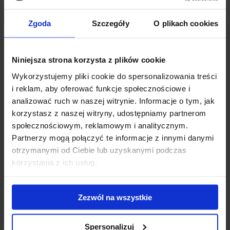
Raised Rail + belki SquareBar 118
Zgoda
Szczegóły
O plikach cookies
Thule Evo Raised Rail to bagażnik dachowy nowej generacji do
samochodów ze standardowymi relingami. Łatwy i s...
Niniejsza strona korzysta z plików cookie
929.00 zł
Wykorzystujemy pliki cookie do spersonalizowania treści
i reklam, aby oferować funkcje społecznościowe i
analizować ruch w naszej witrynie. Informacje o tym, jak
korzystasz z naszej witryny, udostępniamy partnerom
społecznościowym, reklamowym i analitycznym.
Partnerzy mogą połączyć te informacje z innymi danymi
otrzymanymi od Ciebie lub uzyskanymi podczas
korzystania z ich usług.
Zezwól na wszystkie
Spersonalizuj