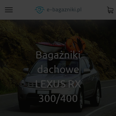
Bagażniki
dachowe
LEXUS RX
300/400