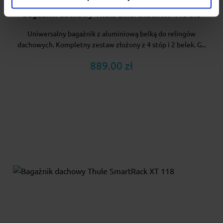
Bagażnik dachowy Thule SmartRack XT 118 alu
Uniwersalny bagażnik z aluminiową belką do relingów
dachowych. Kompletny zestaw złożony z 4 stóp i 2 belek. G...
889.00 zł