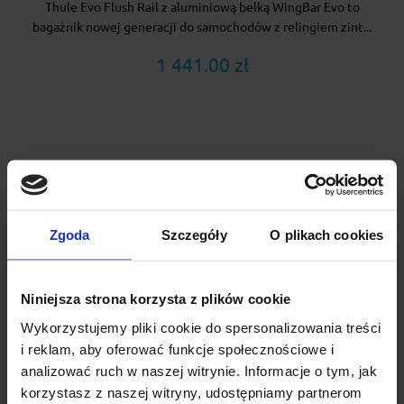
Thule Evo Flush Rail z aluminiową belką WingBar Evo to
bagażnik nowej generacji do samochodów z relingiem zint...
1 441.00 zł
Zgoda
Szczegóły
O plikach cookies
Niniejsza strona korzysta z plików cookie
Wykorzystujemy pliki cookie do spersonalizowania treści
i reklam, aby oferować funkcje społecznościowe i
analizować ruch w naszej witrynie. Informacje o tym, jak
Bagażnik dachowy Thule Evo Fixpoint - stopy Thule
korzystasz z naszej witryny, udostępniamy partnerom