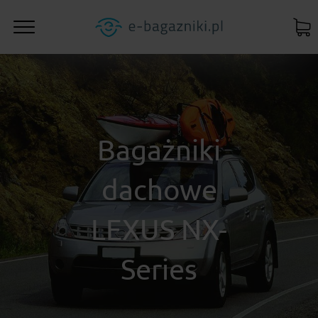
Bagażniki
dachowe
LEXUS NX-
Series