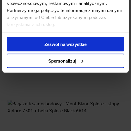
Evo Fixpoint + belki WingBar Evo Black 127 + kit
społecznościowym, reklamowym i analitycznym.
187047
Partnerzy mogą połączyć te informacje z innymi danymi
otrzymanymi od Ciebie lub uzyskanymi podczas
Thule Evo Fixpoint z aluminiową belką WingBar Evo to
korzystania z ich usług.
bagażnik nowej generacji do samochodów ze
zintegrowanymi...
Zezwól na wszystkie
1 441.00 zł
Spersonalizuj