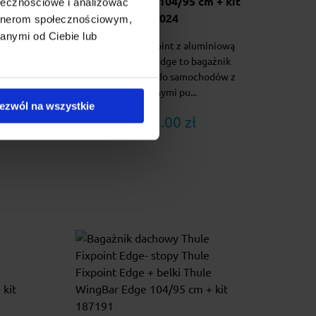
77 cm
WingBar Edge 104/95 cm + kit
ołecznościowe i analizować
187024
artnerom społecznościowym,
anymi od Ciebie lub
 to
Thule Edge Fixpoint z aluminiową
acji do
belką WingBar Edge to bagażnik
wymi
nowej generacji do samochodów z
fabrycznymi pu...
ezwól na wszystkie
1 495.00 zł