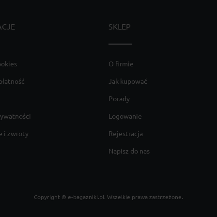
ACJE
SKLEP
ookies
O firmie
płatność
Jak kupować
Porady
rywatności
Logowanie
 i zwroty
Rejestracja
Napisz do nas
Copyright ©
e-bagazniki.pl
. Wszelkie prawa zastrzeżone.