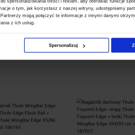
ar Edge Black 104/95 cm
WingBar Edge Black 77/
do spersonalizowania treści i reklam, aby oferować funkcje sp
+ kit 187191
ormacje o tym, jak korzystasz z naszej witryny, udostępniamy p
Partnerzy mogą połączyć te informacje z innymi danymi otrzym
e Edge Fixpoint z aluminiową
Thule Evo Edge Raised Rail
nia z ich usług.
ą WingBar Edge to bagażnik
bagażnik dachowy nowej gener
j generacji do samochodów z
samochodów ze standardo
fabrycznymi pu...
relingami. Nowa...
Spersonalizuj
Z
1 605.00 zł
1 590.00 zł