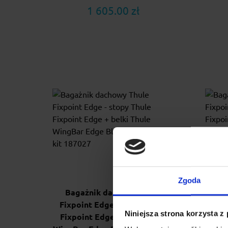
1 605.00 zł
Zgoda
Bagażnik dachowy Thule
Ba
Fixpoint Edge - stopy Thule
Fix
Niniejsza strona korzysta z
Fixpoint Edge + belki Thule
Fix