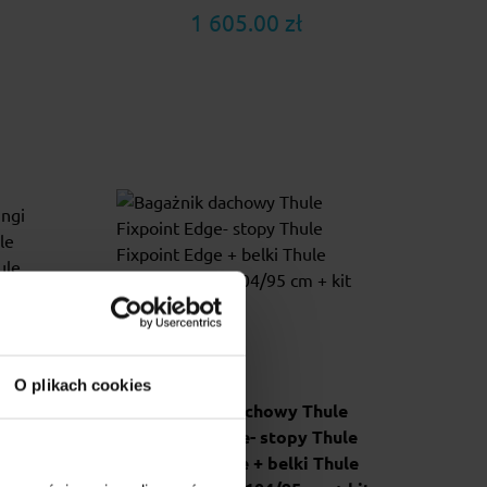
1 605.00 zł
O plikach cookies
lingi
Bagażnik dachowy Thule
Thule
Fixpoint Edge- stopy Thule
 Thule
Fixpoint Edge + belki Thule