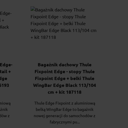
 Edge-
Bagażnik dachowy Thule
ail +
Fixpoint Edge - stopy Thule
dge
Fixpoint Edge + belki Thule
86193
WingBar Edge Black 113/104
cm + kit 187118
iniową
Thule Edge Fixpoint z aluminiową
ażnik
belką WingBar Edge to bagażnik
dów z
nowej generacji do samochodów z
fabrycznymi pu...