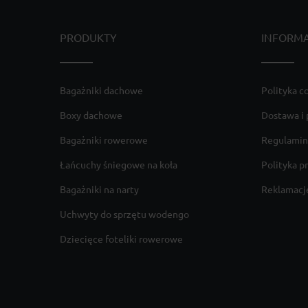
PRODUKTY
INFORM
Bagażniki dachowe
Polityka c
Boxy dachowe
Dostawa i 
Bagażniki rowerowe
Regulamin
Łańcuchy śniegowe na koła
Polityka p
Bagażniki na narty
Reklamacje
Uchwyty do sprzętu wodengo
Dziecięce foteliki rowerowe