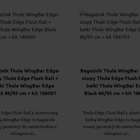
nik Thule WingBar Edge-
Bagażnik Thule WingBar
y Thule Edge Flush Rail +
stopy Thule Edge Flush R
lki Thule WingBar Edge
belki Thule WingBar E
k 86/95 cm + kit 186001
Black 86/95 cm + kit 1
 Edge Flush Rail z aluminiową
Thule Edge Flush Rail z alum
ą WingBar Edge to bagażnik
belką WingBar Edge to bag
j generacji do samochodów z
nowej generacji do samocho
relingiem zi...
relingiem zi...