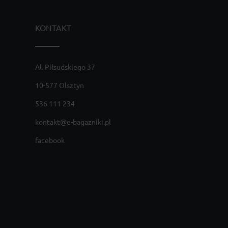
KONTAKT
Al. Piłsudskiego 37
10-577 Olsztyn
536 111 234
kontakt@e-bagazniki.pl
facebook