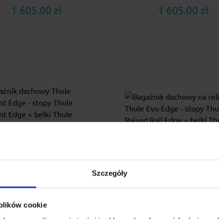
1 605.00 zł
1 605.00 zł
Szczegóły
gażnik dachowy Thule
Bagażnik dachowy na re
point Edge - stopy Thule
Thule Evo Edge - stopy 
 plików cookie
point Edge + belki Thule
Raised Rail Edge + belki