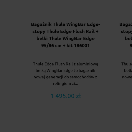
Bagażnik Thule WingBar Edge-
Bagaż
stopy Thule Edge Flush Rail +
stop
belki Thule WingBar Edge
be
95/86 cm + kit 186001
9
Thule Edge Flush Rail z aluminiową
Thule
belką WingBar Edge to bagażnik
belk
nowej generacji do samochodów z
nowe
relingiem zi...
1 495.00 zł