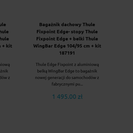
ule
Bagażnik dachowy Thule
hule
Fixpoint Edge- stopy Thule
hule
Fixpoint Edge + belki Thule
+ kit
WingBar Edge 104/95 cm + kit
187191
niową
Thule Edge Fixpoint z aluminiową
ażnik
belką WingBar Edge to bagażnik
dów z
nowej generacji do samochodów z
fabrycznymi pu...
1 495.00 zł