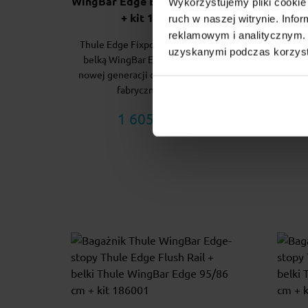
WingBar Edge Black 104/95 cm
WingB
Wykorzystujemy pliki cookie 
+ kit 187027
ruch w naszej witrynie. Inf
reklamowym i analitycznym. 
Thule Edge Fixpoint z aluminiową
Thul
uzyskanymi podczas korzysta
belką WingBar Edge to bagażnik
belk
nowej generacji do samochodów z
nowe
fabrycznymi pu...
1 605.00 zł