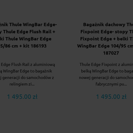
nik Thule WingBar Edge-
Bagażnik dachowy Th
y Thule Edge Flush Rail +
Fixpoint Edge- stopy T
lki Thule WingBar Edge
Fixpoint Edge + belki T
5/86 cm + kit 186193
WingBar Edge 104/95 cm 
187027
 Edge Flush Rail z aluminiową
Thule Edge Fixpoint z alumi
ą WingBar Edge to bagażnik
belką WingBar Edge to bag
j generacji do samochodów z
nowej generacji do samocho
relingiem zi...
fabrycznymi pu...
1 495.00 zł
1 495.00 zł