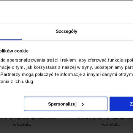
Szczegóły
 plików cookie
do spersonalizowania treści i reklam, aby oferować funkcje sp
ormacje o tym, jak korzystasz z naszej witryny, udostępniamy p
żnik dachowy na relingi
Bagażnik dachowy na re
Partnerzy mogą połączyć te informacje z innymi danymi otrzym
Airo 128 + stopy Cruz fix
Cruz Airo Dark 128 + s
nia z ich usług.
raised railing
Cruz fix raised raili
Spersonalizuj
Z
uz Airo to aerodynamiczny,
Cruz Airo to aerodynamicz
czny i wytrzymały bagażnik do
estetyczny i wytrzymały baga
 z relingami. Aluminiowa belka
do aut z relingami. Aluminiow
w kształ...
w kształ...