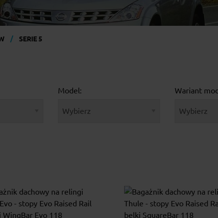
W
SERIE 5
Model:
Wariant mod