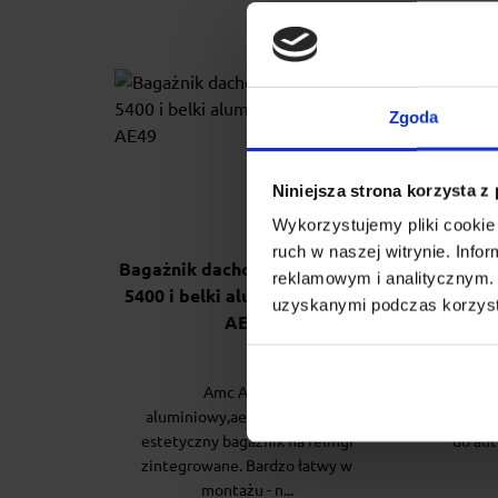
Zgoda
Niniejsza strona korzysta z
Wykorzystujemy pliki cookie 
ruch w naszej witrynie. Inf
Bagażnik dachowy stopy AMC
Baga
reklamowym i analitycznym. 
5400 i belki aluminiowe Aero
Cruz 
uzyskanymi podczas korzysta
AE49
Amc Aero to
Cr
aluminiowy,aerodynamiczny,
estety
estetyczny bagażnik na relingi
do aut
zintegrowane. Bardzo łatwy w
montażu - n...