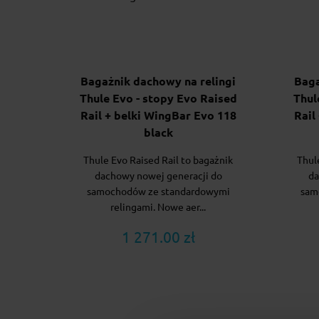
Bagażnik dachowy na relingi
Baga
Thule Evo - stopy Evo Raised
Thul
Rail + belki WingBar Evo 118
Rail
black
Thule Evo Raised Rail to bagażnik
Thul
dachowy nowej generacji do
da
samochodów ze standardowymi
sam
relingami. Nowe aer...
1 271.00 zł