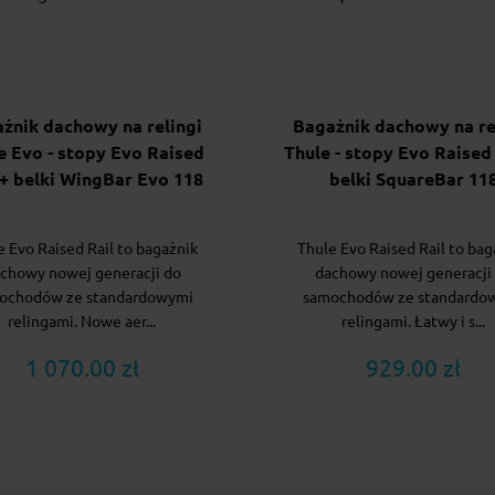
żnik dachowy na relingi
Bagażnik dachowy na re
e Evo - stopy Evo Raised
Thule - stopy Evo Raised 
 + belki WingBar Evo 118
belki SquareBar 11
e Evo Raised Rail to bagażnik
Thule Evo Raised Rail to bag
chowy nowej generacji do
dachowy nowej generacji
ochodów ze standardowymi
samochodów ze standardo
relingami. Nowe aer...
relingami. Łatwy i s...
1 070.00 zł
929.00 zł