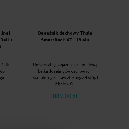
lingi
Bagażnik dachowy Thule
Rail +
SmartRack XT 118 alu
8
ażnik
Uniwersalny bagażnik z aluminiową
 do
belką do relingów dachowych.
wymi
Kompletny zestaw złożony z 4 stóp i
2 belek. G...
889.00 zł