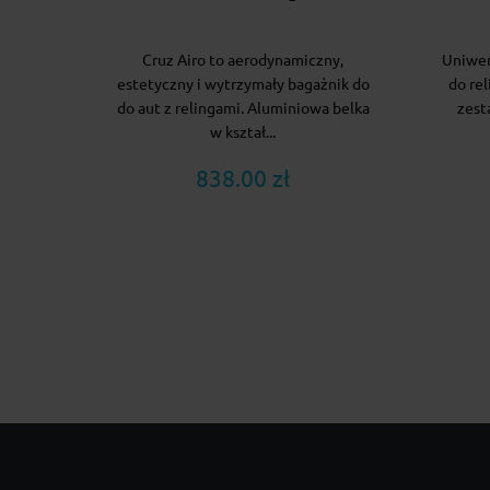
Cruz Airo to aerodynamiczny,
Uniwer
estetyczny i wytrzymały bagażnik do
do re
do aut z relingami. Aluminiowa belka
zest
w kształ...
838.00 zł