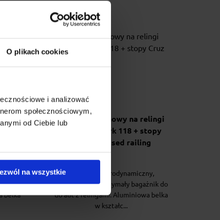
O plikach cookies
ołecznościowe i analizować
artnerom społecznościowym,
lingi
Bagażnik dachowy na relingi
anymi od Ciebie lub
topy
Cruz Airo Dark 118 + stopy
ng
Cruz fix raised railing
ezwól na wszystkie
ny,
ruz Airo to aerodynamiczny,
żnik do
estetyczny i wytrzymały bagażnik do
a belka
do aut z relingami. Aluminiowa belka
w kształc...