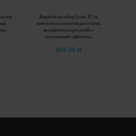
miczny,
Bagażnik na reling Quiet XT to
ngi.
nowoczesna konstrukcja o niskim,
nie
aerodynamicznym profilu i
mocowaniami zakończo...
609.00 zł