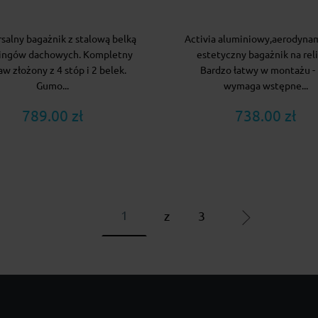
salny bagażnik z stalową belką
Activia aluminiowy,aerodyna
lingów dachowych. Kompletny
estetyczny bagażnik na reli
aw złożony z 4 stóp i 2 belek.
Bardzo łatwy w montażu - 
Gumo...
wymaga wstępne...
789.00 zł
738.00 zł
z
3