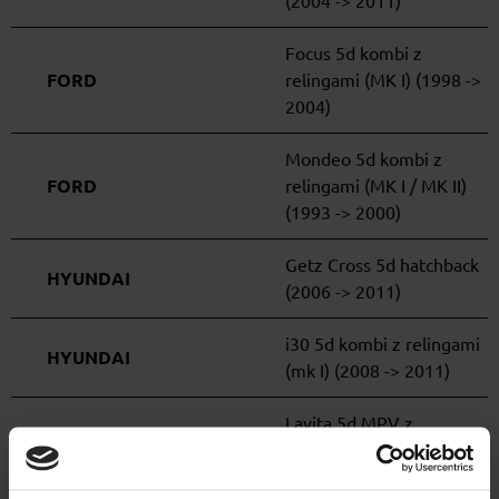
(2004 -> 2011)
Focus 5d kombi z
FORD
relingami (MK I) (1998 ->
2004)
Mondeo 5d kombi z
FORD
relingami (MK I / MK II)
(1993 -> 2000)
Getz Cross 5d hatchback
HYUNDAI
(2006 -> 2011)
i30 5d kombi z relingami
HYUNDAI
(mk I) (2008 -> 2011)
Lavita 5d MPV z
HYUNDAI
relingami (2001 -> 2010)