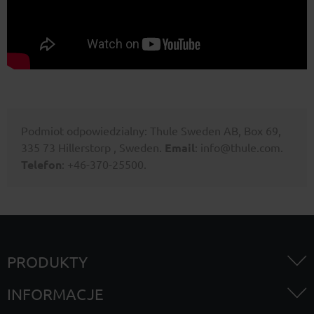
Podmiot odpowiedzialny: Thule Sweden AB, Box 69,
335 73 Hillerstorp , Sweden.
Email
: info@thule.com.
Telefon
: +46-370-25500.
PRODUKTY
INFORMACJE