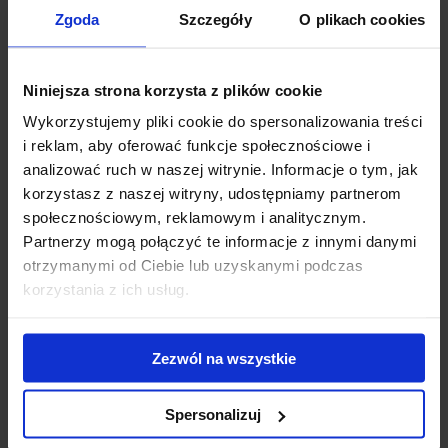
Matrix 5d MPV z
HYUNDAI
Zgoda
Szczegóły
O plikach cookies
relingami (2001 -> 2010)
Sorento 5d SUV z
KIA
Niniejsza strona korzysta z plików cookie
relingami (2002 -> 2009)
Wykorzystujemy pliki cookie do spersonalizowania treści
Freelander 5d SUV z
i reklam, aby oferować funkcje społecznościowe i
LAND ROVER
relingami (1998 -> 2006)
analizować ruch w naszej witrynie. Informacje o tym, jak
korzystasz z naszej witryny, udostępniamy partnerom
Space Star z relingami
społecznościowym, reklamowym i analitycznym.
MITSUBISHI
(1999 -> 2005)
Partnerzy mogą połączyć te informacje z innymi danymi
otrzymanymi od Ciebie lub uzyskanymi podczas
Astra 5d kombi z
korzystania z ich usług.
OPEL
relingami (F) (1991 ->
1998)
Zezwól na wszystkie
Vectra B kombi z
OPEL
relingami (1996 -> 2002)
Spersonalizuj