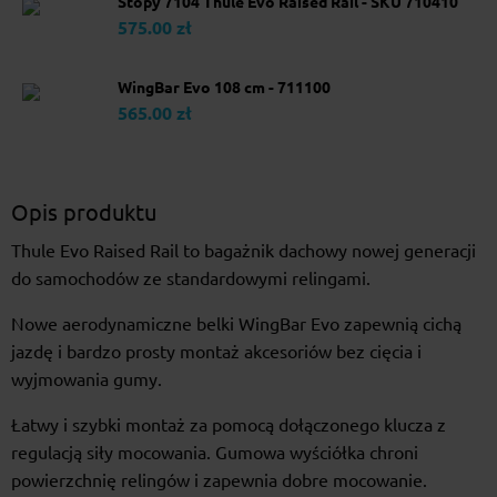
Stopy 7104 Thule Evo Raised Rail - SKU 710410
575.00 zł
WingBar Evo 108 cm - 711100
565.00 zł
Opis produktu
Thule Evo Raised Rail to bagażnik dachowy nowej generacji
do samochodów ze standardowymi relingami.
Nowe aerodynamiczne belki WingBar Evo zapewnią cichą
jazdę i bardzo prosty montaż akcesoriów bez cięcia i
wyjmowania gumy.
Łatwy i szybki montaż za pomocą dołączonego klucza z
regulacją siły mocowania. Gumowa wyściółka chroni
powierzchnię relingów i zapewnia dobre mocowanie.