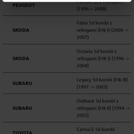
Partner (I) z relingami
PEUGEOT
(1996-> 2008)
Fabia 5d kombi z
SKODA
relingami (Mk I) (2000 ->
2007)
Octavia 5d kombi z
SKODA
relingami (MK I) (1996 ->
2004)
Legacy 5d kombi (Mk III)
SUBARU
(1997 -> 2003)
Outback 5d kombi z
SUBARU
relingami (Mk II) (1994 ->
2003)
Carina E 5d kombi
TOYOTA