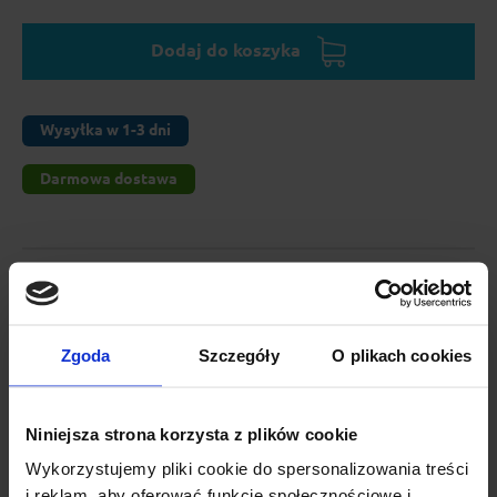
Dodaj do koszyka
Wysyłka w 1-3 dni
Darmowa dostawa
zakupy na raty:
Zgoda
Szczegóły
O plikach cookies
Niniejsza strona korzysta z plików cookie
Opis produktu
Wykorzystujemy pliki cookie do spersonalizowania treści
Stopy Thule Evo Raised Rail do relingów tradycyjnych.
i reklam, aby oferować funkcje społecznościowe i