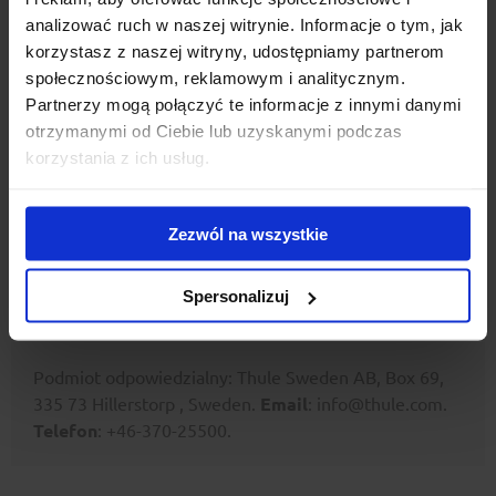
analizować ruch w naszej witrynie. Informacje o tym, jak
korzystasz z naszej witryny, udostępniamy partnerom
Specyfikacja
społecznościowym, reklamowym i analitycznym.
Partnerzy mogą połączyć te informacje z innymi danymi
ID produktu
13535-17538
otrzymanymi od Ciebie lub uzyskanymi podczas
korzystania z ich usług.
kod EAN
091021314030
SKU
710410
Zezwól na wszystkie
Spersonalizuj
Podmiot odpowiedzialny: Thule Sweden AB, Box 69,
335 73 Hillerstorp , Sweden.
Email
: info@thule.com.
Telefon
: +46-370-25500.