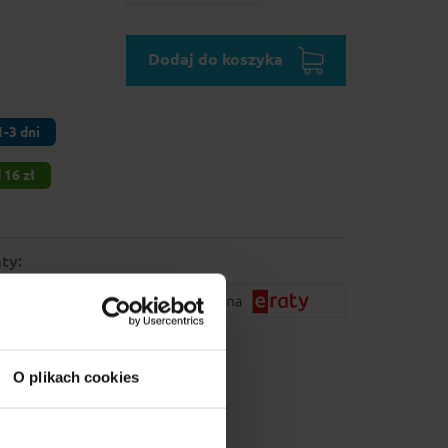
Dodaj do koszyka
-3 dni
16 zł
ty:
O plikach cookies