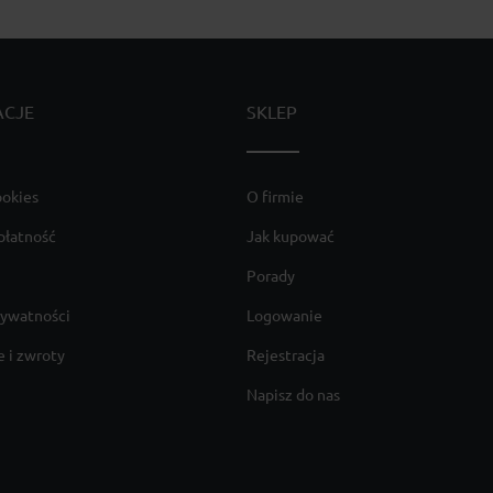
ACJE
SKLEP
ookies
O firmie
płatność
Jak kupować
Porady
rywatności
Logowanie
 i zwroty
Rejestracja
Napisz do nas