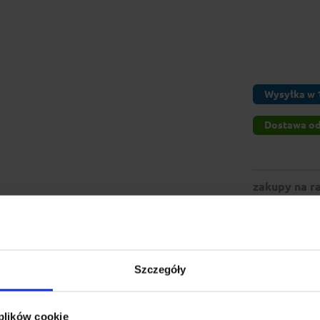
Wysyłka w 1
Dostawa od 
zakupy na ra
Szczegóły
 plików cookie