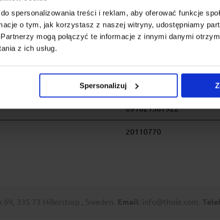
na chroni dziecko przed wiatrem i owadami
do spersonalizowania treści i reklam, aby oferować funkcje sp
ormacje o tym, jak korzystasz z naszej witryny, udostępniamy p
Partnerzy mogą połączyć te informacje z innymi danymi otrzym
nia z ich usług.
19299-23400
Spersonalizuj
Z
091021587922
20110770
69, 335 73 Hillerstorp , Sweden.
Email
: info@thule.com.
Tele