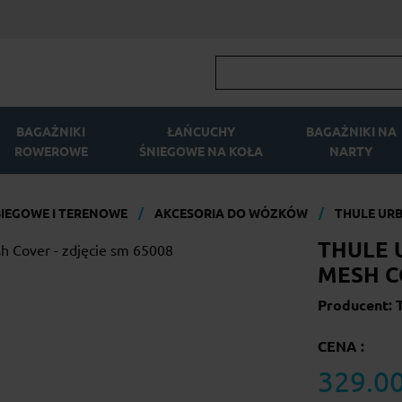
BAGAŻNIKI
ŁAŃCUCHY
BAGAŻNIKI NA
ROWEROWE
ŚNIEGOWE NA KOŁA
NARTY
BIEGOWE I TERENOWE
AKCESORIA DO WÓZKÓW
THULE URB
THULE 
MESH C
Producent: 
CENA :
329.00