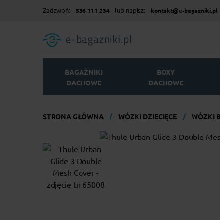
Zadzwoń:
lub napisz:
536 111 234
kontakt@e-bagazniki.pl
BAGAŻNIKI
BOXY
DACHOWE
DACHOWE
STRONA GŁÓWNA
WÓZKI DZIECIĘCE
WÓZKI 