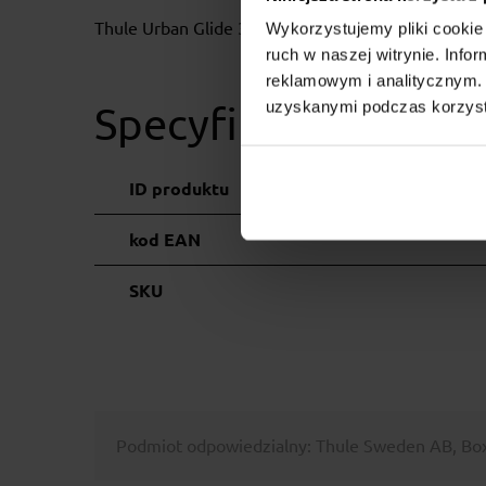
Thule Urban Glide 3 Mesh Cover - moskitiera czar
Wykorzystujemy pliki cookie 
ruch w naszej witrynie. Inf
reklamowym i analitycznym. 
uzyskanymi podczas korzysta
Specyfikacja
ID produktu
kod EAN
SKU
Podmiot odpowiedzialny: Thule Sweden AB, Box 