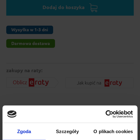
Dodaj do koszyka
Wysyłka w 1-3 dni
Darmowa dostawa
zakupy na raty:
Opis produktu
Wysokiej jakości aerodynamiczne belki bazowe zapewnią
Zgoda
Szczegóły
O plikach cookies
cichą jazdę i łatwy montaż akcesoriów.