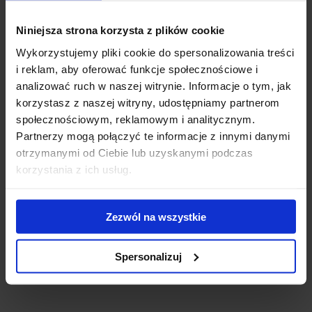
Technologia WindDiffuser, która zmienia przepływ
Niniejsza strona korzysta z plików cookie
powietrza, redukuje hałas i zmniejsza zużycie paliwa.
Wykorzystujemy pliki cookie do spersonalizowania treści
Konstrukcja TrailEdge redukuje opór aerodynamiczny dzięki
i reklam, aby oferować funkcje społecznościowe i
separacji powietrza od belki.
analizować ruch w naszej witrynie. Informacje o tym, jak
korzystasz z naszej witryny, udostępniamy partnerom
Górny rowek T z Interfejsem QuickAccess umożliwia
społecznościowym, reklamowym i analitycznym.
komfortowy montaż i demontaż akcesoriów.
Partnerzy mogą połączyć te informacje z innymi danymi
otrzymanymi od Ciebie lub uzyskanymi podczas
korzystania z ich usług.
Specyfikacja
ID produktu
13527-17530
Zezwól na wszystkie
kod EAN
091021298293
Spersonalizuj
SKU
711320