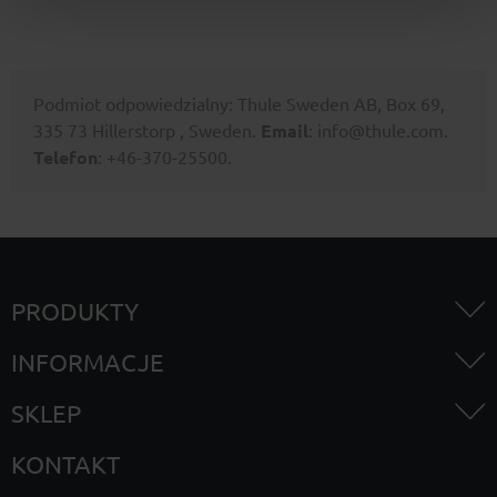
Podmiot odpowiedzialny: Thule Sweden AB, Box 69,
335 73 Hillerstorp , Sweden.
Email
: info@thule.com.
Telefon
: +46-370-25500.
PRODUKTY
INFORMACJE
SKLEP
KONTAKT