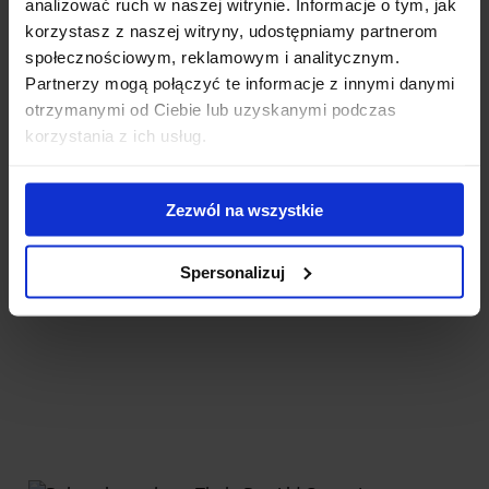
analizować ruch w naszej witrynie. Informacje o tym, jak
korzystasz z naszej witryny, udostępniamy partnerom
społecznościowym, reklamowym i analitycznym.
Partnerzy mogą połączyć te informacje z innymi danymi
otrzymanymi od Ciebie lub uzyskanymi podczas
korzystania z ich usług.
Podmiot odpowiedzialny: Thule Sweden AB, Box 69,
335 73 Hillerstorp , Sweden.
Email
: info@thule.com.
Telefon
: +46-370-25500.
Zezwól na wszystkie
Spersonalizuj
Produkty powiązane: