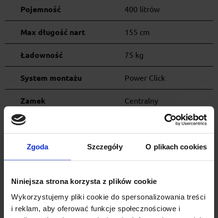
Pojemność
400 litrów
Max długość nart
155 cm
Ładowność
75 kg
System montażu
Power Click
Zamek
Centralny
Otwieranie
Obustronne
Pokrowic w zestawie
zamiennik
Zgoda
Szczegóły
O plikach cookies
ID produktu
19330-23431
Niniejsza strona korzysta z plików cookie
kod EAN
197074565860
Wykorzystujemy pliki cookie do spersonalizowania treści
i reklam, aby oferować funkcje społecznościowe i
SKU
639200