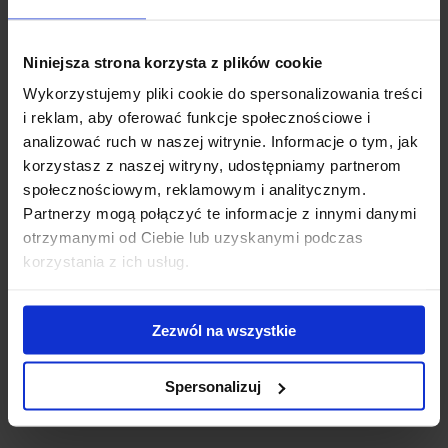
Logic 3
Logic 3 uchwyt przeznaczony do przewozu od jednego do
Niniejsza strona korzysta z plików cookie
trzech rowerów. Rowery montowane są za pomocą ramion do...
Wykorzystujemy pliki cookie do spersonalizowania treści
839.00 zł
i reklam, aby oferować funkcje społecznościowe i
analizować ruch w naszej witrynie. Informacje o tym, jak
korzystasz z naszej witryny, udostępniamy partnerom
społecznościowym, reklamowym i analitycznym.
Partnerzy mogą połączyć te informacje z innymi danymi
otrzymanymi od Ciebie lub uzyskanymi podczas
korzystania z ich usług.
Zezwól na wszystkie
Spersonalizuj