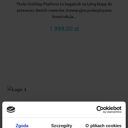
Thule OutWay Platform to bagażnik na tylną klapę do
przewozu dwóch rowerów. Inowacyjna podwyższona
konstrukcja...
1 999.00 zł
Zgoda
Szczegóły
O plikach cookies