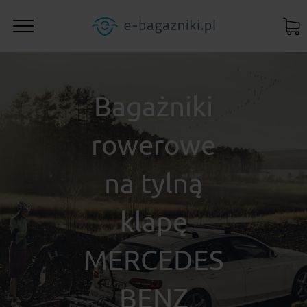
Bagażniki
rowerowe
na tylną
klapę
MERCEDES
BENZ