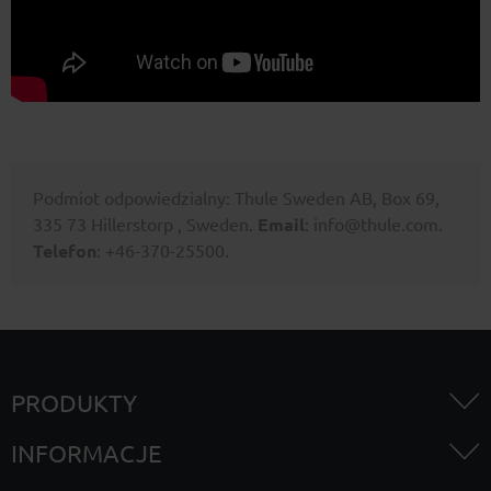
Podmiot odpowiedzialny: Thule Sweden AB, Box 69,
335 73 Hillerstorp , Sweden.
Email
: info@thule.com.
Telefon
: +46-370-25500.
PRODUKTY
INFORMACJE