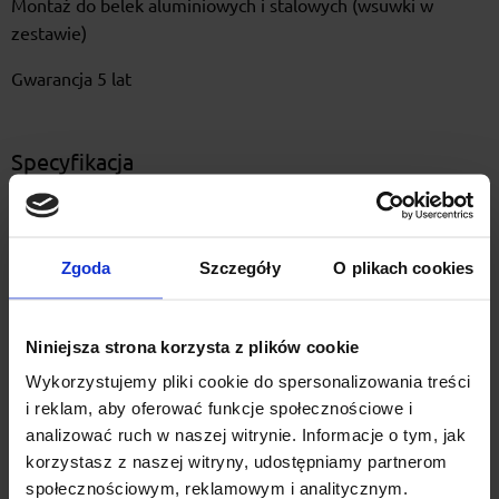
Montaż do belek aluminiowych i stalowych (wsuwki w
zestawie)
Gwarancja 5 lat
Specyfikacja
Wykonanie
Stal
Ładowność - nośność
Zgoda
Szczegóły
O plikach cookies
17
(kg)
Długość szyny
149 cm
Niniejsza strona korzysta z plików cookie
Wykorzystujemy pliki cookie do spersonalizowania treści
Pasuje do ram
i reklam, aby oferować funkcje społecznościowe i
22 - 70 mm
okrągłych o wymiarach
analizować ruch w naszej witrynie. Informacje o tym, jak
korzystasz z naszej witryny, udostępniamy partnerom
Pasuje do ram
społecznościowym, reklamowym i analitycznym.
max 65x80 mm