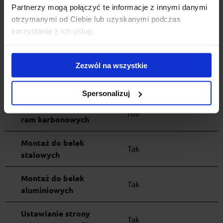
owalnych o wymiarach
Partnerzy mogą połączyć te informacje z innymi danymi
otrzymanymi od Ciebie lub uzyskanymi podczas
Zabezpieczenie roweru
Tak
korzystania z ich usług.
zamkiem
Zabezpieczenie
Zezwól na wszystkie
uchwytu do belki
Tak
zamkiem
Spersonalizuj
Możliwość przewozu
Nie
ram karbonowych
Montaż do belek
Tak
stalowych
Montaż do belek
Tak
aluminiowych
Ustawianie strony
Tak