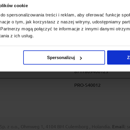
 plików cookie
assic zapewnia ochronę platformy przed wpływem czynników ze
ka błyskawicznego.
do spersonalizowania treści i reklam, aby oferować funkcje sp
ormacje o tym, jak korzystasz z naszej witryny, udostępniamy p
Partnerzy mogą połączyć te informacje z innymi danymi otrzym
nia z ich usług.
Spersonalizuj
Z
19447-23551
8717809400123
PRO-S40012
p. z o.o., Ohmweg 1, 4104 BM Culemborg , Holandia.
Email
: 