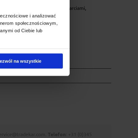
wnętrznych - zarysowaniami, otarciami,
ołecznościowe i analizować
artnerom społecznościowym,
anymi od Ciebie lub
ezwól na wszystkie
service@tradekar.com.
Telefon
: +31 (0)345