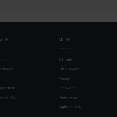
ACJE
SKLEP
ookies
O firmie
płatność
Jak kupować
Porady
rywatności
Logowanie
 i zwroty
Rejestracja
Napisz do nas