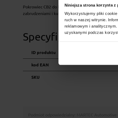
Niniejsza strona korzysta z
Pokrowiec CB2 do bagażnika Spinder TX2 i SX2 Cl
zabrudzeniami i kurzem. Zamykany za pomocą zam
Wykorzystujemy pliki cookie 
ruch w naszej witrynie. Inf
reklamowym i analitycznym. 
uzyskanymi podczas korzysta
Specyfikacja
ID produktu
kod EAN
SKU
Podmiot odpowiedzialny: MARTEC Automotive S