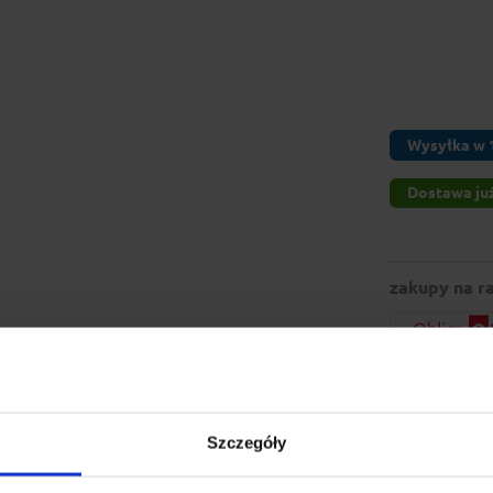
Wysyłka w 1
Dostawa już
zakupy na ra
Szczegóły