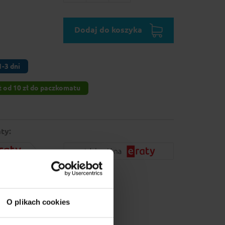
Dodaj do koszyka
-3 dni
 od 10 zł do paczkomatu
ty:
O plikach cookies