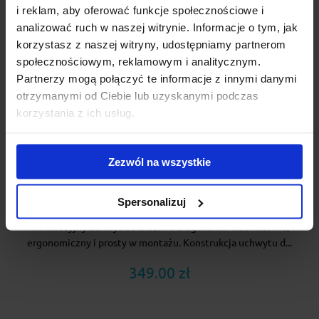
i reklam, aby oferować funkcje społecznościowe i
analizować ruch w naszej witrynie. Informacje o tym, jak
korzystasz z naszej witryny, udostępniamy partnerom
społecznościowym, reklamowym i analitycznym.
Partnerzy mogą połączyć te informacje z innymi danymi
otrzymanymi od Ciebie lub uzyskanymi podczas
korzystania z ich usług.
Zezwól na wszystkie
Uchwyt do drabiny Cruz Ladder Clamp 44 cm 941-
043
Spersonalizuj
Innowacyjny uchwyt do drabin o eleganckim wzornictwie,
ergonomiczny i prosty w montażu. Konstrukcja uchwytu d...
349.00 zł