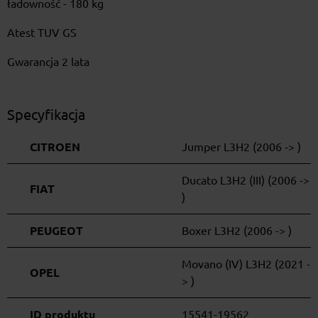
ładowność - 180 kg
Atest TUV GS
Gwarancja 2 lata
Specyfikacja
CITROEN
Jumper L3H2 (2006 -> )
Ducato L3H2 (III) (2006 ->
FIAT
)
PEUGEOT
Boxer L3H2 (2006 -> )
Movano (IV) L3H2 (2021 -
OPEL
> )
ID produktu
15541-19562