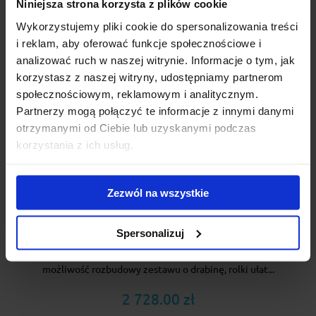
Niniejsza strona korzysta z plików cookie
Wykorzystujemy pliki cookie do spersonalizowania treści
i reklam, aby oferować funkcje społecznościowe i
analizować ruch w naszej witrynie. Informacje o tym, jak
korzystasz z naszej witryny, udostępniamy partnerom
społecznościowym, reklamowym i analitycznym.
Partnerzy mogą połączyć te informacje z innymi danymi
otrzymanymi od Ciebie lub uzyskanymi podczas
korzystania z ich usług.
Zezwól na wszystkie
Platforma Cruz Evo Rack E30-158 + kity cruz 934-
406
Spersonalizuj
Kompletny profesjonalny bagażnik wraz z platformą. Istnieje
możliwość rozbudowy zestawu o drabinę, rolki ułat...
2 728.00 zł