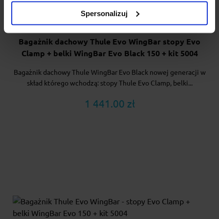
Spersonalizuj
Bagażnik dachowy Thule Evo WingBar stopy Evo
Clamp + belki WingBar Evo Black 150 + kit 5004
Bagażnik dachowy Thule WingBar Evo Black nowej generacji w
skład którego wchodzą: stopy Thule Evo Clamp, belki...
1 441.00 zł