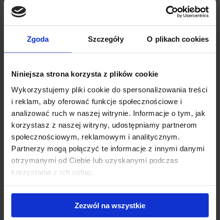
Bagażnik dachowy Thule Edge WingBar - stopy
Thule Edge Clamp + belki Thule WingBar Edge 113 +
kit 145004
Zgoda
Szczegóły
O plikach cookies
Thule Edge WingBar to bagażnik nowej generacji z
niewystającą belką w skład którego wchodzą: stopy Thule
Edge...
Niniejsza strona korzysta z plików cookie
1 485.00 zł
Wykorzystujemy pliki cookie do spersonalizowania treści
i reklam, aby oferować funkcje społecznościowe i
analizować ruch w naszej witrynie. Informacje o tym, jak
korzystasz z naszej witryny, udostępniamy partnerom
społecznościowym, reklamowym i analitycznym.
Partnerzy mogą połączyć te informacje z innymi danymi
otrzymanymi od Ciebie lub uzyskanymi podczas
korzystania z ich usług.
Zezwól na wszystkie