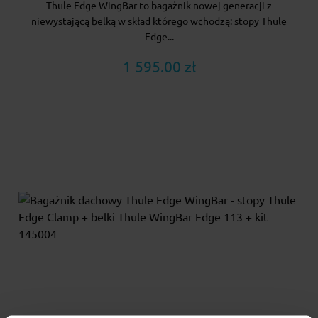
Thule Edge WingBar to bagażnik nowej generacji z
niewystającą belką w skład którego wchodzą: stopy Thule
Edge...
1 595.00 zł