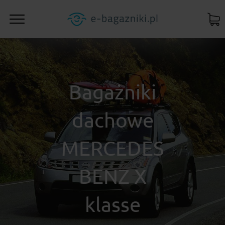
Bagażniki
dachowe
MERCEDES
BENZ X
klasse