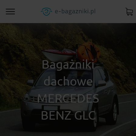
Bagażniki
dachowe
MERCEDES
BENZ GLC