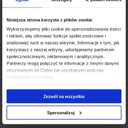
Niniejsza strona korzysta z plików cookie
Wykorzystujemy pliki cookie do spersonalizowania treści
i reklam, aby oferować funkcje społecznościowe i
Bagażnik Thule Evo - stopy Thule Evo Flush Rail +
analizować ruch w naszej witrynie. Informacje o tym, jak
belki WingBar Evo 118 + kit 186020
korzystasz z naszej witryny, udostępniamy partnerom
społecznościowym, reklamowym i analitycznym.
Thule Evo Flush Rail z aluminiową belką WingBar Evo to
Partnerzy mogą połączyć te informacje z innymi danymi
bagażnik nowej generacji do samochodów z relingiem zint...
otrzymanymi od Ciebie lub uzyskanymi podczas
korzystania z ich usług.
1 240.00 zł
Zezwól na wszystkie
Spersonalizuj