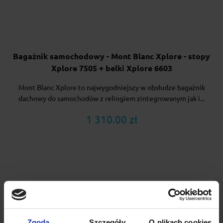
Bagażnik samochodowy - Mont Blanc Xplore - stopy
Xplore 7505 + belki Xplore 6603
Mont Blanc Xplore to najwygodniejszy w obsłudze bagażnik
dachowy do samochodów z relingiem zintegrowanym jak i...
1 310.00 zł
Zgoda
Szczegóły
O plikach cookies