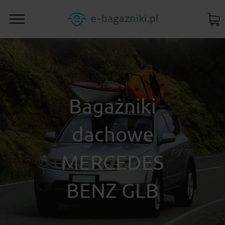
Bagażniki
dachowe
MERCEDES
BENZ GLB