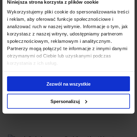
Niniejsza strona korzysta z plików cookie
Wykorzystujemy pliki cookie do spersonalizowania treści
i reklam, aby oferować funkcje społecznościowe i
analizować ruch w naszej witrynie. Informacje o tym, jak
korzystasz z naszej witryny, udostępniamy partnerom
społecznościowym, reklamowym i analitycznym.
Bagażnik dachowy Thule SmartRack XT 135 alu
Partnerzy mogą połączyć te informacje z innymi danymi
otrzymanymi od Ciebie lub uzyskanymi podczas
Uniwersalny bagażnik z aluminiową belką do relingów
korzystania z ich usług.
dachowych. Kompletny zestaw złożony z 4 stóp i 2 belek. G...
889.00 zł
Zezwól na wszystkie
Spersonalizuj