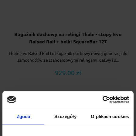
Bagażnik dachowy na relingi Thule - stopy Evo
Raised Rail + belki SquareBar 127
Thule Evo Raised Rail to bagażnik dachowy nowej generacji do
samochodów ze standardowymi relingami. Łatwy i s...
929.00 zł
Zgoda
Szczegóły
O plikach cookies