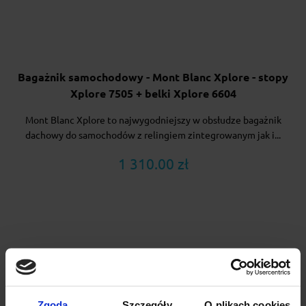
Bagażnik samochodowy - Mont Blanc Xplore - stopy
Xplore 7505 + belki Xplore 6604
Mont Blanc Xplore to najwygodniejszy w obsłudze bagażnik
dachowy do samochodów z relingiem zintegrowanym jak i...
1 310.00 zł
Zgoda
Szczegóły
O plikach cookies