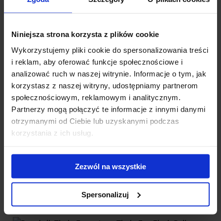
Niniejsza strona korzysta z plików cookie
Wykorzystujemy pliki cookie do spersonalizowania treści
i reklam, aby oferować funkcje społecznościowe i
Bagażnik samochodowy - Mont Blanc Xplore RF 203
analizować ruch w naszej witrynie. Informacje o tym, jak
korzystasz z naszej witryny, udostępniamy partnerom
Mont Blanc Xplore to najwygodniejszy w obsłudze bagażnik
społecznościowym, reklamowym i analitycznym.
dachowy do samochodów z relingiem zintegrowanym jak i...
Partnerzy mogą połączyć te informacje z innymi danymi
otrzymanymi od Ciebie lub uzyskanymi podczas
1 310.00 zł
korzystania z ich usług.
Zezwól na wszystkie
Spersonalizuj