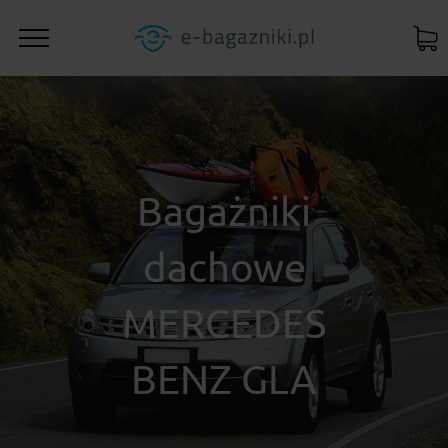
Bagażniki
dachowe
MERCEDES
BENZ GLA