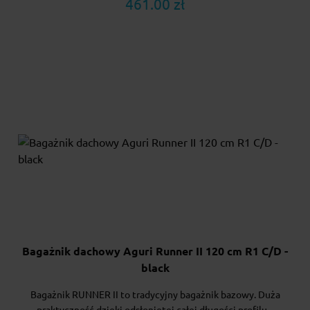
461.00 zł
Bagażnik dachowy Aguri Runner II 120 cm R1 C/D -
black
Bagażnik RUNNER II to tradycyjny bagażnik bazowy. Duża
praktyczność dzięki odsłoniętej całej długości profilu...