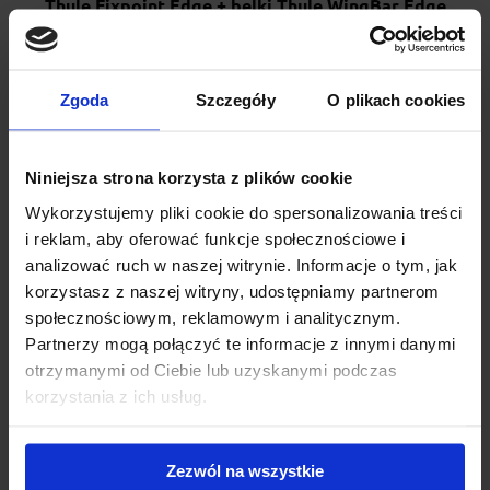
Thule Fixpoint Edge + belki Thule WingBar Edge
113/104 cm + kit 187012
Thule Edge Fixpoint z aluminiową belką WingBar Edge to
bagażnik nowej generacji do samochodów z fabrycznymi pu...
Zgoda
Szczegóły
O plikach cookies
1 495.00 zł
Niniejsza strona korzysta z plików cookie
Wykorzystujemy pliki cookie do spersonalizowania treści
i reklam, aby oferować funkcje społecznościowe i
analizować ruch w naszej witrynie. Informacje o tym, jak
korzystasz z naszej witryny, udostępniamy partnerom
społecznościowym, reklamowym i analitycznym.
Partnerzy mogą połączyć te informacje z innymi danymi
otrzymanymi od Ciebie lub uzyskanymi podczas
korzystania z ich usług.
Zezwól na wszystkie