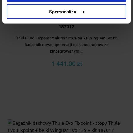
Spersonalizuj
Bagażnik dachowy Thule Evo Fixpoint - stopy Thule
Evo Fixpoint + belki WingBar Evo Black 135 + kit
187012
Thule Evo Fixpoint z aluminiową belką WingBar Evo to
bagażnik nowej generacji do samochodów ze
zintegrowanymi...
1 441.00 zł