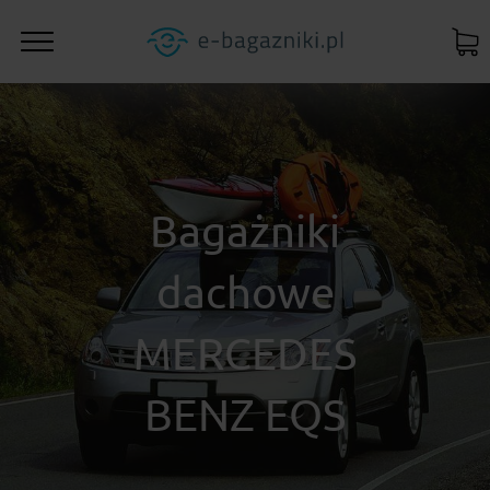
Bagażniki
dachowe
MERCEDES
BENZ EQS