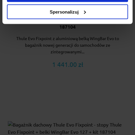
Spersonalizuj
Bagażnik dachowy Thule Evo Fixpoint - stopy Thule
Evo Fixpoint + belki WingBar Evo Black 127 + kit
187104
Thule Evo Fixpoint z aluminiową belką WingBar Evo to
bagażnik nowej generacji do samochodów ze
zintegrowanymi...
1 441.00 zł