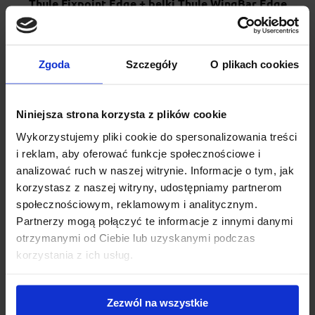
Thule Fixpoint Edge + belki Thule WingBar Edge
104/95 cm + kit 187104
Thule Edge Fixpoint z aluminiową belką WingBar Edge to
bagażnik nowej generacji do samochodów z fabrycznymi pu...
Zgoda
Szczegóły
O plikach cookies
1 495.00 zł
Niniejsza strona korzysta z plików cookie
Wykorzystujemy pliki cookie do spersonalizowania treści
i reklam, aby oferować funkcje społecznościowe i
analizować ruch w naszej witrynie. Informacje o tym, jak
korzystasz z naszej witryny, udostępniamy partnerom
społecznościowym, reklamowym i analitycznym.
Partnerzy mogą połączyć te informacje z innymi danymi
otrzymanymi od Ciebie lub uzyskanymi podczas
korzystania z ich usług.
Zezwól na wszystkie