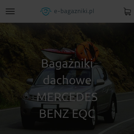
Bagażniki
dachowe
MERCEDES
BENZ EQC