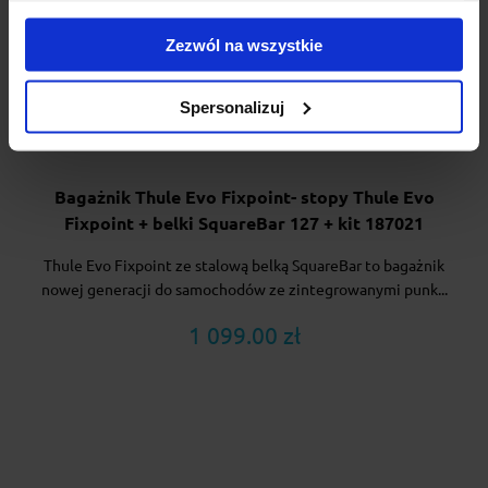
Zezwól na wszystkie
Spersonalizuj
Bagażnik Thule Evo Fixpoint- stopy Thule Evo
Fixpoint + belki SquareBar 127 + kit 187021
Thule Evo Fixpoint ze stalową belką SquareBar to bagażnik
nowej generacji do samochodów ze zintegrowanymi punk...
1 099.00 zł