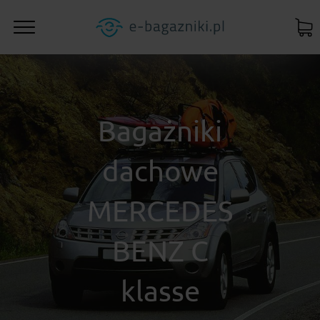
Bagażniki
dachowe
MERCEDES
BENZ C
klasse