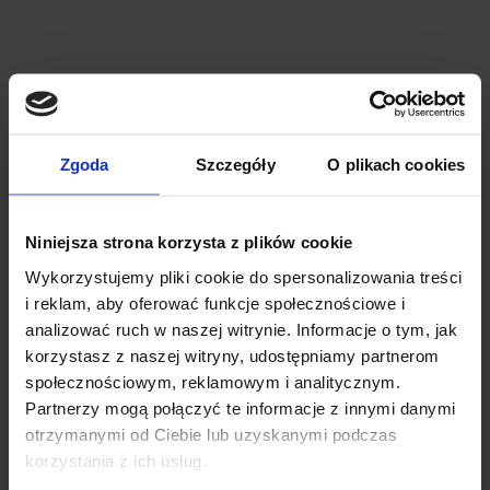
Bagażnik dachowy Thule Evo Fixpoint - stopy Thule
Evo Fixpoint + belki WingBar Evo 127 + kit 187021
Zgoda
Szczegóły
O plikach cookies
Thule Evo Fixpoint z aluminiową belką WingBar Evo to
bagażnik nowej generacji do samochodów ze
Niniejsza strona korzysta z plików cookie
zintegrowanymi...
Wykorzystujemy pliki cookie do spersonalizowania treści
1 240.00 zł
i reklam, aby oferować funkcje społecznościowe i
analizować ruch w naszej witrynie. Informacje o tym, jak
korzystasz z naszej witryny, udostępniamy partnerom
społecznościowym, reklamowym i analitycznym.
Partnerzy mogą połączyć te informacje z innymi danymi
otrzymanymi od Ciebie lub uzyskanymi podczas
korzystania z ich usług.