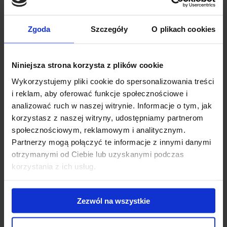
Thule Edge Flush Rail + belki Thule WingBar Edge
86 cm + kit 186090
Zgoda
Szczegóły
O plikach cookies
Thule Edge Flush Rail z aluminiową belką WingBar Edge to
bagażnik nowej generacji do samochodów z relingiem zi...
Niniejsza strona korzysta z plików cookie
1 495.00 zł
Wykorzystujemy pliki cookie do spersonalizowania treści
i reklam, aby oferować funkcje społecznościowe i
analizować ruch w naszej witrynie. Informacje o tym, jak
korzystasz z naszej witryny, udostępniamy partnerom
społecznościowym, reklamowym i analitycznym.
Partnerzy mogą połączyć te informacje z innymi danymi
otrzymanymi od Ciebie lub uzyskanymi podczas
korzystania z ich usług.
Zezwól na wszystkie