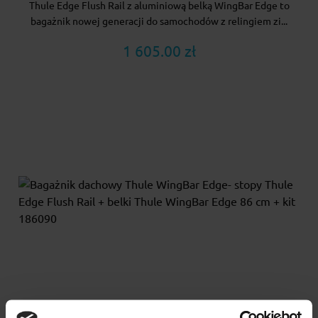
Thule Edge Flush Rail z aluminiową belką WingBar Edge to
bagażnik nowej generacji do samochodów z relingiem zi...
1 605.00 zł
Bagażnik dachowy Thule WingBar Edge- stopy