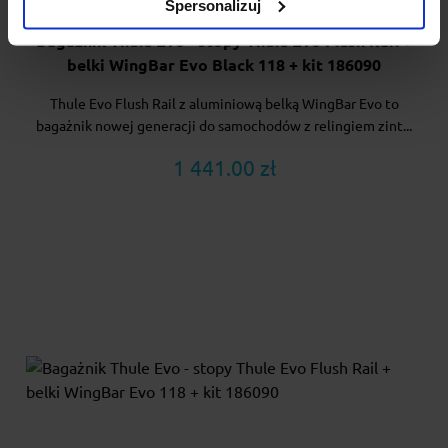
Spersonalizuj
Bagażnik Thule Evo - stopy Thule Evo Flush Rail +
belki WingBar Evo Black 118 + kit 186090
Thule Evo Flush Rail z aluminiową belką WingBar Evo to
bagażnik nowej generacji do samochodów z relingiem zint...
1 441.00 zł