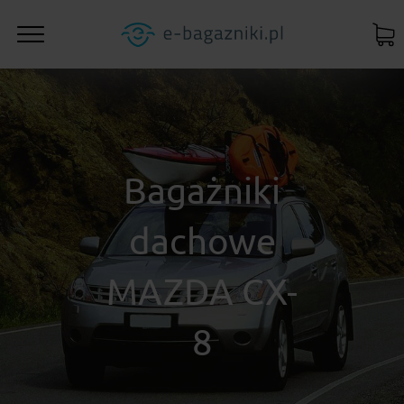
Bagażniki
dachowe
MAZDA CX-
8