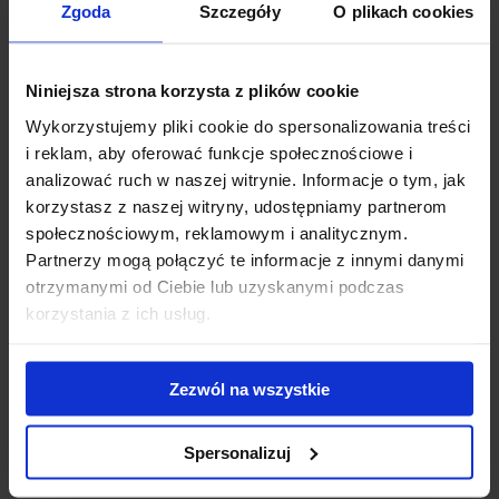
Zgoda
Szczegóły
O plikach cookies
Niniejsza strona korzysta z plików cookie
Wykorzystujemy pliki cookie do spersonalizowania treści
i reklam, aby oferować funkcje społecznościowe i
analizować ruch w naszej witrynie. Informacje o tym, jak
korzystasz z naszej witryny, udostępniamy partnerom
Bagażnik dachowy na relingi Thule - stopy Evo
społecznościowym, reklamowym i analitycznym.
Raised Rail + belki SquareBar 118
Partnerzy mogą połączyć te informacje z innymi danymi
otrzymanymi od Ciebie lub uzyskanymi podczas
Thule Evo Raised Rail to bagażnik dachowy nowej generacji do
korzystania z ich usług.
samochodów ze standardowymi relingami. Łatwy i s...
929.00 zł
Zezwól na wszystkie
Spersonalizuj