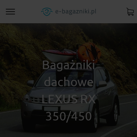
Bagażniki
dachowe
LEXUS RX
350/450