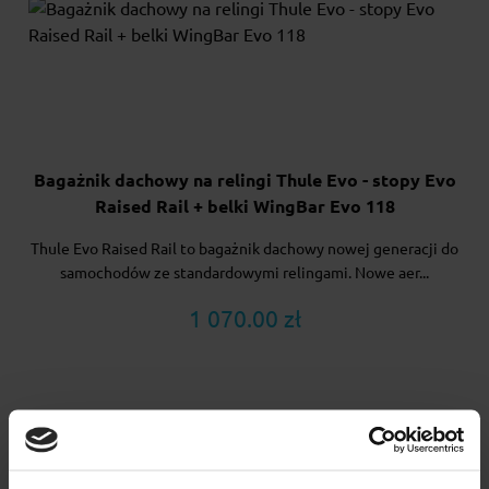
Bagażnik dachowy na relingi Thule Evo - stopy Evo
Raised Rail + belki WingBar Evo 118
Thule Evo Raised Rail to bagażnik dachowy nowej generacji do
samochodów ze standardowymi relingami. Nowe aer...
1 070.00 zł