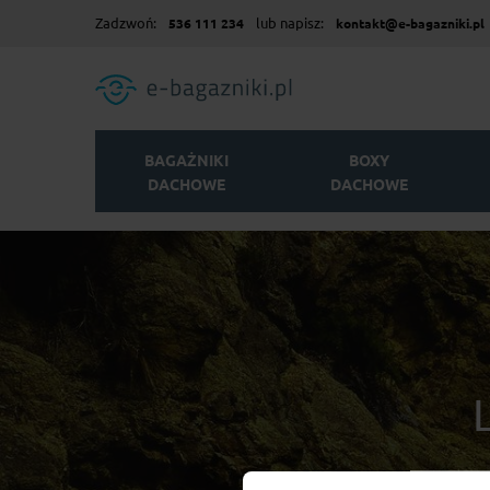
Zadzwoń:
lub napisz:
536 111 234
kontakt@e-bagazniki.pl
BAGAŻNIKI
BOXY
DACHOWE
DACHOWE