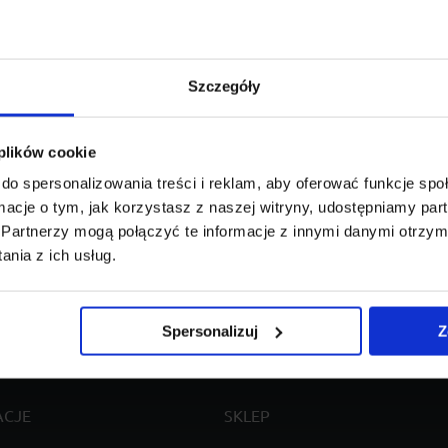
ND ROVER
RANGE ROVER
Szczegóły
 plików cookie
do spersonalizowania treści i reklam, aby oferować funkcje sp
Model:
Wariant mod
ormacje o tym, jak korzystasz z naszej witryny, udostępniamy p
Partnerzy mogą połączyć te informacje z innymi danymi otrzym
nia z ich usług.
Spersonalizuj
Z
ACJE
SKLEP