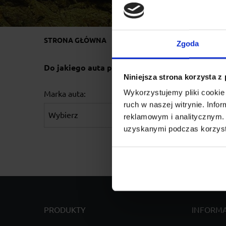
STRONA GŁÓWNA
BAGAŻNIKI DACHOWE
LA
Zgoda
Do jakiego auta potrzebujesz bagażnik?
Niniejsza strona korzysta z
Wykorzystujemy pliki cookie 
Marka auta:
Rok produkcji:
ruch w naszej witrynie. Inf
reklamowym i analitycznym. 
uzyskanymi podczas korzysta
PRODUKTY
INFORM