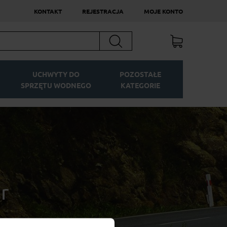
KONTAKT
REJESTRACJA
MOJE KONTO
Szukaj
UCHWYTY DO
POZOSTAŁE
SPRZĘTU WODNEGO
KATEGORIE
r