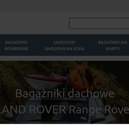
BAGAŻNIKI
ŁAŃCUCHY
BAGAŻNIKI NA
ROWEROWE
ŚNIEGOWE NA KOŁA
NARTY
Bagażniki dachowe
LAND ROVER Range Rove