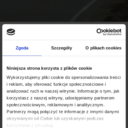
Do jakiego auta potrzebujesz bagażnik?
Marka auta:
Rok produkcji:
Zgoda
Szczegóły
O plikach cookies
Niniejsza strona korzysta z plików cookie
Model:
Wykorzystujemy pliki cookie do spersonalizowania treści
i reklam, aby oferować funkcje społecznościowe i
analizować ruch w naszej witrynie. Informacje o tym, jak
korzystasz z naszej witryny, udostępniamy partnerom
Wariant modelu:
społecznościowym, reklamowym i analitycznym.
Partnerzy mogą połączyć te informacje z innymi danymi
otrzymanymi od Ciebie lub uzyskanymi podczas
korzystania z ich usług.