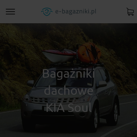
Bagażniki
dachowe
KIA Soul