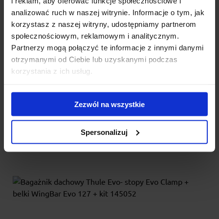
i reklam, aby oferować funkcje społecznościowe i
analizować ruch w naszej witrynie. Informacje o tym, jak
Bagażnik dachowy Thule Evo- stopy Evo Clamp +
korzystasz z naszej witryny, udostępniamy partnerom
belki WingBar Evo Black 127 + kit 145140
społecznościowym, reklamowym i analitycznym.
Partnerzy mogą połączyć te informacje z innymi danymi
Bagażnik dachowy Thule WingBar Evo Black nowej generacji w
otrzymanymi od Ciebie lub uzyskanymi podczas
skład którego wchodzą: stopy Thule Evo Clamp, belki...
korzystania z ich usług.
1 441.00 zł
Zezwól na wszystkie
Spersonalizuj