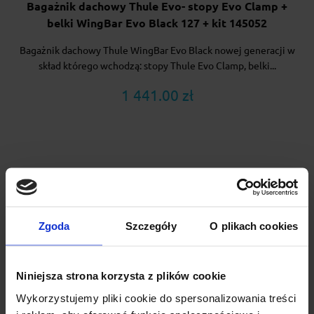
Bagażnik dachowy Thule Evo- stopy Evo Clamp +
belki WingBar Evo Black 127 + kit 145052
Bagażnik dachowy Thule WingBar Evo Black nowej generacji w
skład którego wchodzą: stopy Thule Evo Clamp, belki...
1 441.00 zł
Zgoda
Szczegóły
O plikach cookies
Niniejsza strona korzysta z plików cookie
Wykorzystujemy pliki cookie do spersonalizowania treści