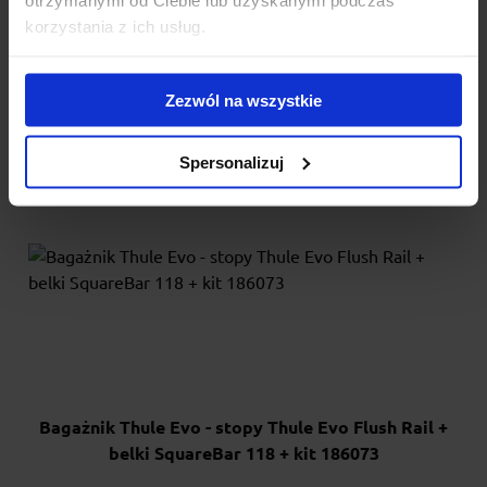
korzystania z ich usług.
1 240.00 zł
Zezwól na wszystkie
Spersonalizuj
Bagażnik Thule Evo - stopy Thule Evo Flush Rail +
belki SquareBar 118 + kit 186073