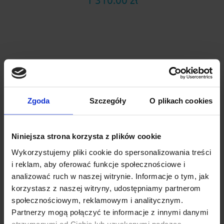
1 310.00 zł
Zgoda
Szczegóły
O plikach cookies
Niniejsza strona korzysta z plików cookie
Wykorzystujemy pliki cookie do spersonalizowania treści
i reklam, aby oferować funkcje społecznościowe i
analizować ruch w naszej witrynie. Informacje o tym, jak
Bagażnik Thule Evo - stopy Thule Evo Flush Rail +
korzystasz z naszej witryny, udostępniamy partnerom
belki WingBar Evo 118 + kit 186073
społecznościowym, reklamowym i analitycznym.
Thule Evo Flush Rail z aluminiową belką WingBar Evo to
Partnerzy mogą połączyć te informacje z innymi danymi
bagażnik nowej generacji do samochodów z relingiem zint...
otrzymanymi od Ciebie lub uzyskanymi podczas