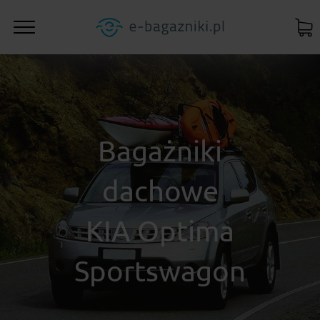
Bagażniki
dachowe
KIA Optima
Sportswagon