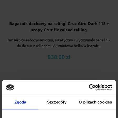
Bagażnik dachowy na relingi Cruz Airo Dark 118 +
stopy Cruz fix raised railing
ruz Airo to aerodynamiczny, estetyczny i wytrzymały bagażnik
do do aut z relingami. Aluminiowa belka w kształc...
838.00 zł
Zgoda
Szczegóły
O plikach cookies