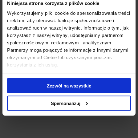
Niniejsza strona korzysta z plików cookie
Wykorzystujemy pliki cookie do spersonalizowania treści
i reklam, aby oferować funkcje społecznościowe i
analizować ruch w naszej witrynie. Informacje o tym, jak
korzystasz z naszej witryny, udostępniamy partnerom
Bagażnik dachowy na relingi Cruz Airo 118 + stopy
społecznościowym, reklamowym i analitycznym.
Cruz fix raised railing
Partnerzy mogą połączyć te informacje z innymi danymi
otrzymanymi od Ciebie lub uzyskanymi podczas
Cruz Airo to aerodynamiczny, estetyczny i wytrzymały
korzystania z ich usług.
bagażnik do do aut z relingami. Aluminiowa belka w kształ...
838.00 zł
Zezwól na wszystkie
Spersonalizuj