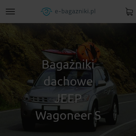
Bagażniki
dachowe
JEEP
Wagoneer S