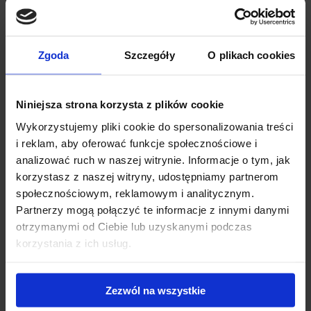
Bagażnik dachowy Thule Edge WingBar - stopy
Thule Edge Clamp + belki Thule WingBar Edge 104 +
kit 145357
Zgoda
Szczegóły
O plikach cookies
Thule Edge WingBar to bagażnik nowej generacji z
niewystającą belką w skład którego wchodzą: stopy Thule
Edge...
Niniejsza strona korzysta z plików cookie
1 495.00 zł
Wykorzystujemy pliki cookie do spersonalizowania treści
i reklam, aby oferować funkcje społecznościowe i
analizować ruch w naszej witrynie. Informacje o tym, jak
korzystasz z naszej witryny, udostępniamy partnerom
społecznościowym, reklamowym i analitycznym.
Partnerzy mogą połączyć te informacje z innymi danymi
otrzymanymi od Ciebie lub uzyskanymi podczas
korzystania z ich usług.
Zezwól na wszystkie