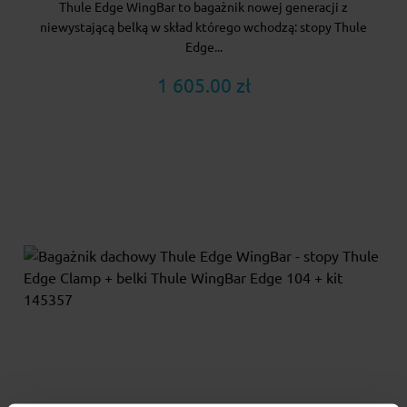
Thule Edge WingBar to bagażnik nowej generacji z
niewystającą belką w skład którego wchodzą: stopy Thule
Edge...
1 605.00 zł