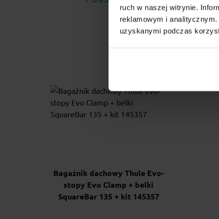
ruch w naszej witrynie. Inf
reklamowym i analitycznym. 
uzyskanymi podczas korzysta
Bagażnik dachowy Thule Evo-
stopy Evo Clamp + belki
SquareBar 135 + kit 145357