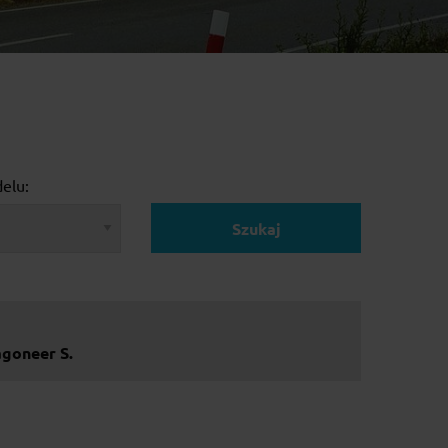
elu:
Szukaj
goneer S.