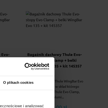
 Evo-
Bagażnik dachowy Thule Evo-
lki
stopy Evo Clamp + belki
+ kit
WingBar Evo 135 + kit 145357
Bar Evo
Bagażnik dachowy Thule WingBar Evo
O plikach cookies
kład
nowej generacji w skład którego
e Evo
wchodzą: stopy Thule Evo Clamp,
belki alumi...
ołecznościowe i analizować
1 240.00 zł