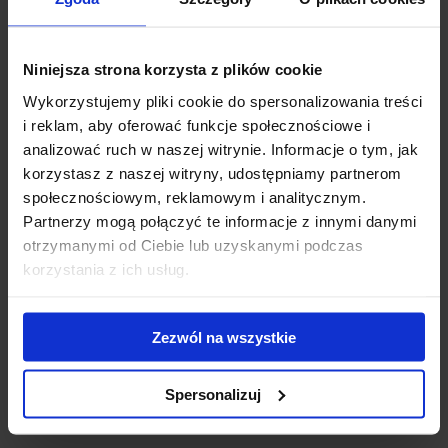
Niniejsza strona korzysta z plików cookie
Wykorzystujemy pliki cookie do spersonalizowania treści
i reklam, aby oferować funkcje społecznościowe i
Bagażnik Thule Evo - stopy Thule Evo Flush Rail +
analizować ruch w naszej witrynie. Informacje o tym, jak
belki WingBar Evo 118 + kit 186013
korzystasz z naszej witryny, udostępniamy partnerom
społecznościowym, reklamowym i analitycznym.
Thule Evo Flush Rail z aluminiową belką WingBar Evo to
Partnerzy mogą połączyć te informacje z innymi danymi
bagażnik nowej generacji do samochodów z relingiem zint...
otrzymanymi od Ciebie lub uzyskanymi podczas
korzystania z ich usług.
1 240.00 zł
Zezwól na wszystkie
Spersonalizuj