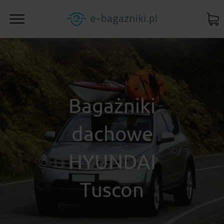
Bagażniki
dachowe
HYUNDAI
Tuscon