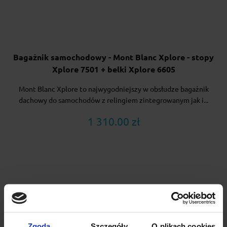
Bagażnik samochodowy - Mont Blanc Xplore - stopy
Xplore 7501 + belki Xplore 6605
Mont Blanc Xplore to najwygodniejszy w obsłudze bagażnik
dachowy do samochodów z relingiem zintegrowanym jak i...
1 310.00 zł
Zgoda
Szczegóły
O plikach cookies