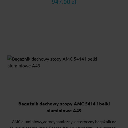
947.00 zł
Bagażnik dachowy stopy AMC 5414 i belki
aluminiowe A49
AMC aluminiowy,aerodynamiczny, estetyczny bagażnik na
relingi zintegrowane. Bardzo łatwy w montażu - nie wymag...