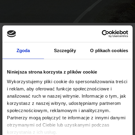
Do jakiego auta potrzebujesz bagażnik?
Marka auta:
Rok produkcji:
Zgoda
Szczegóły
O plikach cookies
Niniejsza strona korzysta z plików cookie
Model:
Wykorzystujemy pliki cookie do spersonalizowania treści
i reklam, aby oferować funkcje społecznościowe i
analizować ruch w naszej witrynie. Informacje o tym, jak
korzystasz z naszej witryny, udostępniamy partnerom
Wariant modelu:
społecznościowym, reklamowym i analitycznym.
Partnerzy mogą połączyć te informacje z innymi danymi
otrzymanymi od Ciebie lub uzyskanymi podczas
korzystania z ich usług.