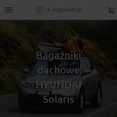
Bagażniki
dachowe
HYUNDAI
Solaris