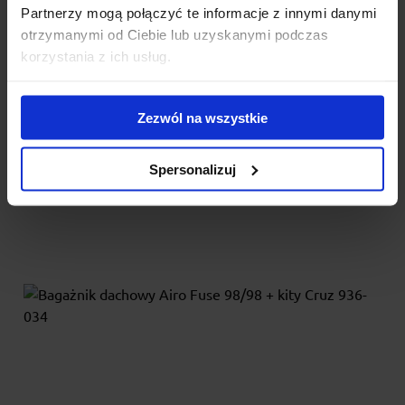
936-034
Partnerzy mogą połączyć te informacje z innymi danymi
otrzymanymi od Ciebie lub uzyskanymi podczas
Cruz Airo Fuse Dark to najnowszy system bagażników
korzystania z ich usług.
dachowych przeznaczony do samochodów z relingami
zintegrowa...
935.00 zł
Zezwól na wszystkie
Spersonalizuj