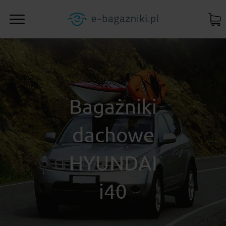
Bagażniki
dachowe
HYUNDAI
i40