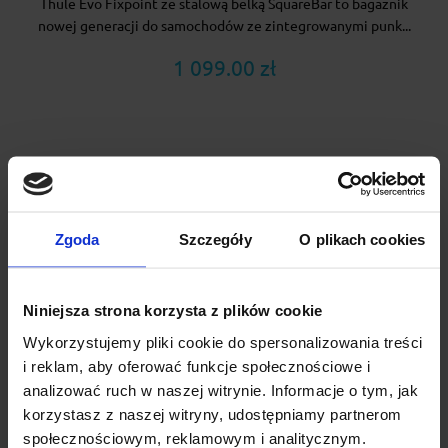
Thule Evo Fixpoint ze stalową belką SquareBar to bagażnik
nowej generacji do samochodów ze zintegrowanymi punk...
1 099.00 zł
Zgoda
Szczegóły
O plikach cookies
Niniejsza strona korzysta z plików cookie
Wykorzystujemy pliki cookie do spersonalizowania treści
i reklam, aby oferować funkcje społecznościowe i
analizować ruch w naszej witrynie. Informacje o tym, jak
korzystasz z naszej witryny, udostępniamy partnerom
Bagażnik dachowy Airo Fuse Dark 98/98 + kity Cruz
społecznościowym, reklamowym i analitycznym.