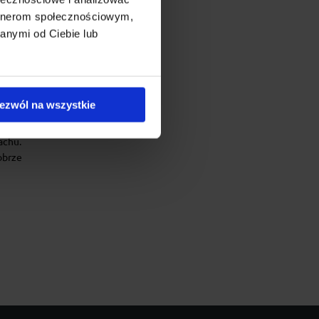
artnerom społecznościowym,
anymi od Ciebie lub
Oplus
909
ezwól na wszystkie
ników
achu.
obrze