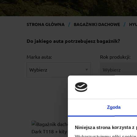
STRONA GŁÓWNA
BAGAŻNIKI DACHOWE
HY
Do jakiego auta potrzebujesz bagażnik?
Marka auta:
Rok produkcji:
Zgoda
Niniejsza strona korzysta z
Wykorzystujemy pliki cookie 