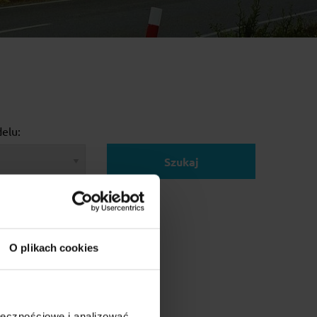
elu:
Szukaj
O plikach cookies
ołecznościowe i analizować