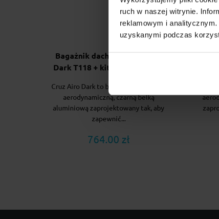
ruch w naszej witrynie. Inf
reklamowym i analitycznym. 
uzyskanymi podczas korzysta
Bagażnik dachowy Cruz Airo
Baga
Dark T118 + kity Cruz 935-909
T1
Cruz Airo Dark to bagażnik dachowy z
Cruz
aerodynamiczną, czarną belką
aero
aluminiową zaprojektowany tak, aby
zapr
zapewnić...
764.00 zł