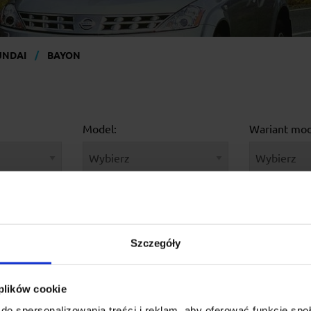
UNDAI
BAYON
Model:
Wariant mod
Szczegóły
 plików cookie
do spersonalizowania treści i reklam, aby oferować funkcje sp