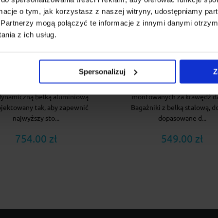
ormacje o tym, jak korzystasz z naszej witryny, udostępniamy p
Partnerzy mogą połączyć te informacje z innymi danymi otrzym
nia z ich usług.
żnik dachowy Cruz Airo
Bagażnik dachowy Cruz 
18 + kity Cruz 935-909
ST120 + kity Cruz 935-
Spersonalizuj
Z
 Airo to bagażnik dachowy z
Cruz Oplus ST to linia bagaż
dynamiczną belką aluminiową
montowanych za krawędź d
ojektowany tak, aby zapewnić
Bagażniki z belką stalową, d
najwyższy sto...
dopasowane d...
754.00 zł
549.00 zł