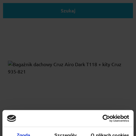
Szukaj
Bagażnik dachowy Cruz Airo Dark T118 + kity Cruz
935-821
Cruz Airo Dark to bagażnik dachowy z aerodynamiczną, czarną
Zgoda
Szczegóły
O plikach cookies