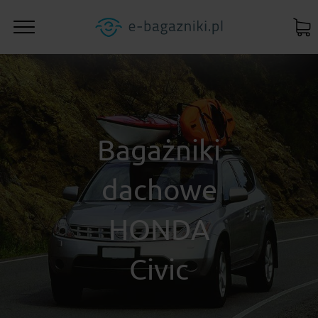
Bagażniki
dachowe
HONDA
Civic