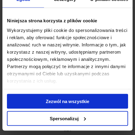
belką aluminiową zaprojektowany tak, aby zapewnić...
764.00 zł
Niniejsza strona korzysta z plików cookie
Wykorzystujemy pliki cookie do spersonalizowania treści
i reklam, aby oferować funkcje społecznościowe i
analizować ruch w naszej witrynie. Informacje o tym, jak
korzystasz z naszej witryny, udostępniamy partnerom
społecznościowym, reklamowym i analitycznym.
Partnerzy mogą połączyć te informacje z innymi danymi
otrzymanymi od Ciebie lub uzyskanymi podczas
korzystania z ich usług.
Zezwól na wszystkie
Spersonalizuj
Bagażnik dachowy Cruz Airo T118 + kity Cruz 935-
821