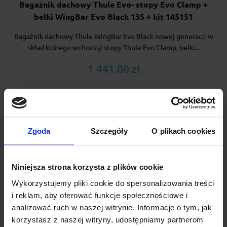
Bagażnik dachowy Thule Evo- stopy Evo Clamp +
belki WingBar Evo Black 135 + kit 145151
Bagażnik dachowy Thule WingBar Evo Black nowej generacji w
skład którego wchodzą: stopy Thule Evo Clamp, belki...
1 441.00 zł
Zgoda
Szczegóły
O plikach cookies
Niniejsza strona korzysta z plików cookie
Wykorzystujemy pliki cookie do spersonalizowania treści
i reklam, aby oferować funkcje społecznościowe i
analizować ruch w naszej witrynie. Informacje o tym, jak
korzystasz z naszej witryny, udostępniamy partnerom