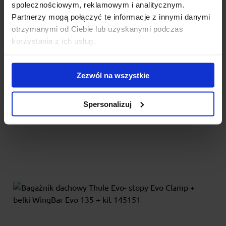
społecznościowym, reklamowym i analitycznym.
Partnerzy mogą połączyć te informacje z innymi danymi
Bagażnik dachowy Thule Evo- stopy Evo Clamp +
otrzymanymi od Ciebie lub uzyskanymi podczas
belki WingBar Evo Black 135 + kit 145363
korzystania z ich usług.
Bagażnik dachowy Thule WingBar Evo Black nowej generacji w
skład którego wchodzą: stopy Thule Evo Clamp, belki...
Zezwól na wszystkie
1 441.00 zł
Spersonalizuj